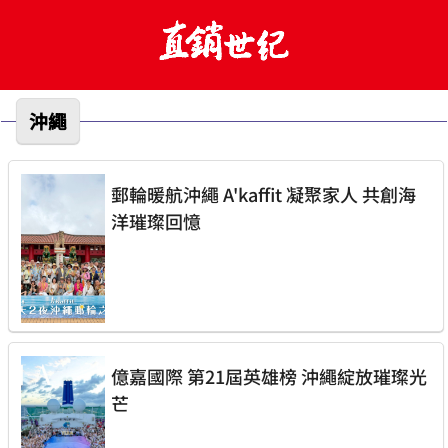
沖繩
郵輪暖航沖繩 A'kaffit 凝聚家人 共創海
洋璀璨回憶
億嘉國際 第21屆英雄榜 沖繩綻放璀璨光
芒