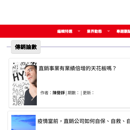
編輯特選
業界動態
專題觀
傳銷論數
直銷事業有業績倍增的天花板嗎？
作者：
陳譽錚
| 期數：
| 更新：