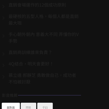
直銷會場運作的12個成功原則
最硬核的五型人格，每個人都是直銷
最大咖
手心朝外朝內 意義大不同 弄懂你的V
手勢
直銷商訓練誰來負責？
4Q結合，明天會更好！
慕立達 郝靜芝 勇敢做自己，成功者
不怕被討厭
影音推薦
面對面
問答
子曰