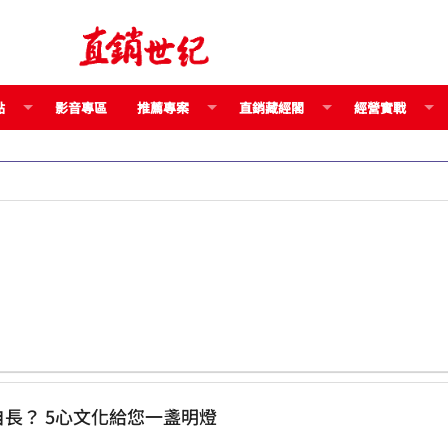
點
影音專區
推薦專案
直銷藏經閣
經營實戰
疫情當前，直銷公司如何自保、自救、自長？ 5心文化給您一盞明燈