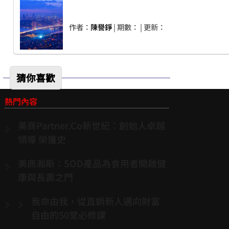
作者：
陳譽錚
| 期數：
| 更新：
猜你喜歡
熱門內容
美商Partner.Co新世紀：創始人卓越
領導 榮獲史
美商瀚斯：SOD產品為食用者開啟健
康與長壽之門
我命由我，從直銷新人邁向財富
自由的50堂必修課