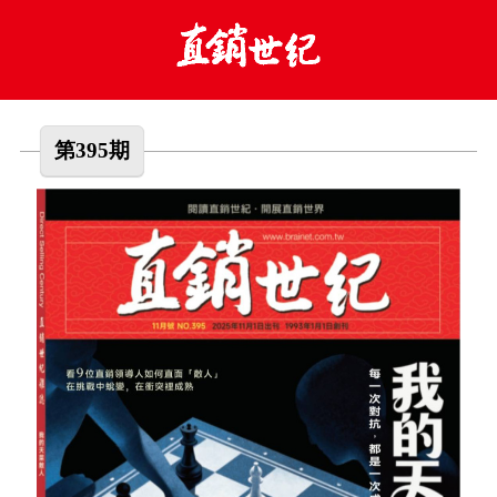
第395期