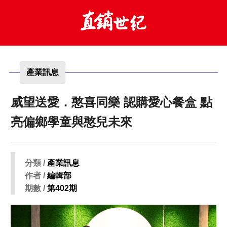
產業訊息
威望送愛．憨喜同樂 認購愛心餐盒 點
亮偏鄉學童與憨兒未來
分類 /
產業訊息
作者 /
編輯部
期數 /
第402期