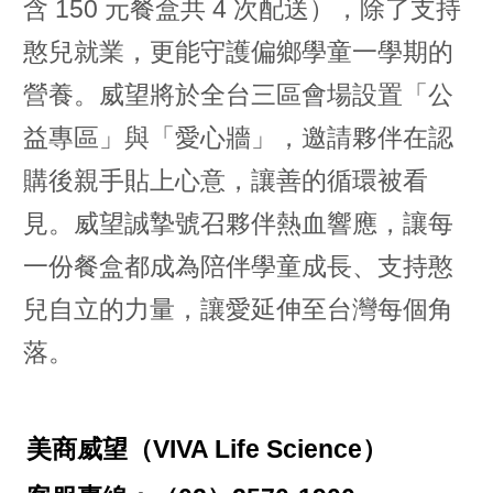
含 150 元餐盒共 4 次配送），除了支持
憨兒就業，更能守護偏鄉學童一學期的
營養。威望將於全台三區會場設置「公
益專區」與「愛心牆」，邀請夥伴在認
購後親手貼上心意，讓善的循環被看
見。威望誠摯號召夥伴熱血響應，讓每
一份餐盒都成為陪伴學童成長、支持憨
兒自立的力量，讓愛延伸至台灣每個角
落。
美商威望（VIVA Life Science）