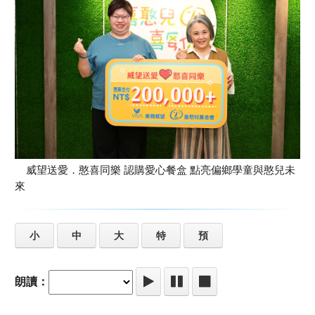
威望送愛．憨喜同樂 認購愛心餐盒 點亮偏鄉學童與憨兒未
來
小
中
大
特
預
朗讀：