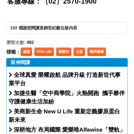
客服專線：（02）2570-1900
102 感謝您閱讀直銷世紀數位版內容
瀏覽次數:
492
標籤：
威望
VIVA Life
喜憨兒
公益
善的循環
延伸閱讀
全球真愛 榮耀啟航 品牌升級 打造新世代事
業平台
加捷生醫「空中商學院」火熱開跑 攜手夥伴
守護健康生活加紛
美商新生命 New U Life 重新定義膠原蛋白
新未來
深耕地方 布局國際 愛樂唯Alfawise「雙軌」