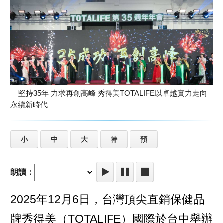
堅持35年 力求再創高峰 秀得美TOTALIFE以卓越實力走向
永續新時代
小
中
大
特
預
朗讀：
2025年12月6日，台灣頂尖直銷保健品
牌秀得美（TOTALIFE）國際於台中舉辦