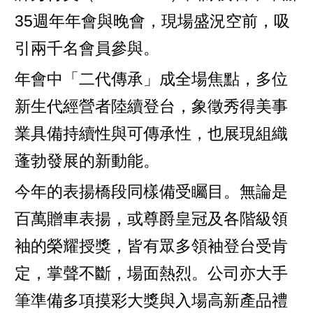
35週年年會與晚會，現場盛況空前，吸
引兩千名會員參與。
年會中「二代傳承」成全場焦點，多位
新生代經營者陸續登台，象徵秀得美事
業具備持續性與可傳承性，也展現組織
蓬勃發展的新動能。
今年的表揚橋段同樣備受矚目。無論是
百萬贈車表揚，或尊爵皇冠及各階級領
袖的榮耀授獎，皆有眾多領袖登台受肯
定，掌聲不斷，場面熱烈。公司亦大手
筆準備多項摸彩大獎與入場高新產品禮