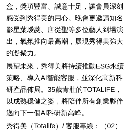
盒，獎項豐富、誠意十足，讓會員深刻
感受到秀得美的用心。晚會更邀請知名
影星葉璦菱、唐從聖等多位藝人到場演
出，氣氛推向最高潮，展現秀得美強大
的凝聚力。
展望未來，秀得美將持續推動ESG永續
策略、導入AI智能客服，並深化高新科
研產品佈局。35歲青壯的TOTALIFE，
以成熟穩健之姿，將陪伴所有創業夥伴
邁向下一個AI科研新高峰。
秀得美（Totalife）/ 客服專線：（02）