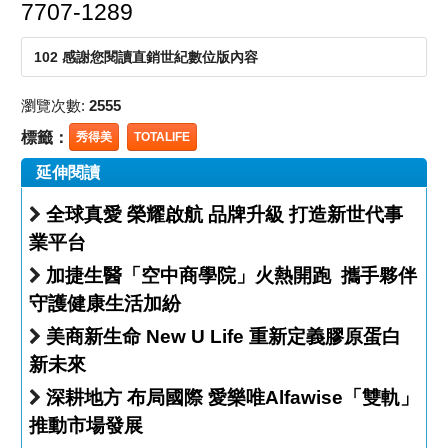
7707-1289
102 感謝您閱讀直銷世紀數位版內容
瀏覽次數:
2555
標籤：
秀得美
TOTALIFE
延伸閱讀
全球真愛 榮耀啟航 品牌升級 打造新世代事
業平台
加捷生醫「空中商學院」火熱開跑 攜手夥伴
守護健康生活加紛
美商新生命 New U Life 重新定義膠原蛋白
新未來
深耕地方 布局國際 愛樂唯Alfawise「雙軌」
推動市場發展