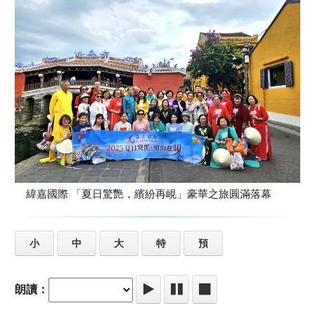
緯嘉國際 「夏日驚艷，繽紛再峴」豪華之旅圓滿落幕
小
中
大
特
預
朗讀：