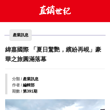
產業訊息
緯嘉國際 「夏日驚艷，繽紛再峴」豪
華之旅圓滿落幕
分類 /
產業訊息
作者 /
編輯部
期數 /
第391期