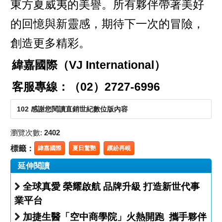
東方夏威夷的美譽。所有夥伴帶著美好
的回憶與新靈感，期待下一次的冒險，
創造更多精彩。
緯嘉國際（VJ International）
客服專線：（02）2727-6996
102 感謝您閱讀直銷世紀數位版內容
瀏覽次數:
2402
標籤：
緯嘉國際
夏日驚艷
繽紛再峴
延伸閱讀
全球真愛 榮耀啟航 品牌升級 打造新世代事
業平台
加捷生醫「空中商學院」火熱開跑 攜手夥伴