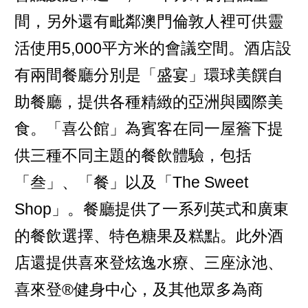
間，另外還有毗鄰澳門倫敦人裡可供靈
活使用5,000平方米的會議空間。酒店設
有兩間餐廳分別是「盛宴」環球美饌自
助餐廳，提供各種精緻的亞洲與國際美
食。「喜公館」為賓客在同一屋簷下提
供三種不同主題的餐飲體驗，包括
「叁」、「餐」以及「The Sweet
Shop」。餐廳提供了一系列英式和廣東
的餐飲選擇、特色糖果及糕點。此外酒
店還提供喜來登炫逸水療、三座泳池、
喜來登®健身中心，及其他眾多為商