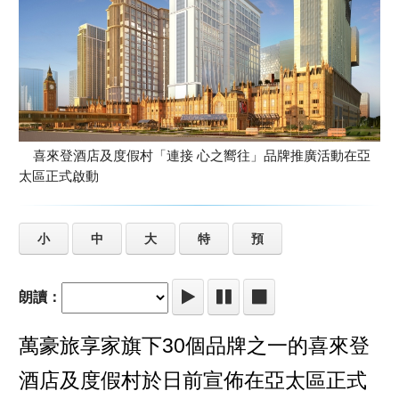
喜來登酒店及度假村「連接 心之嚮往」品牌推廣活動在亞
太區正式啟動
小
中
大
特
預
朗讀：
萬豪旅享家旗下30個品牌之一的喜來登
酒店及度假村於日前宣佈在亞太區正式