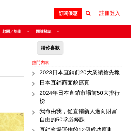
註冊登入
訂閱優惠
顧問／培訓
閱讀雜誌
猜你喜歡
熱門內容
2023日本直銷前20大業績搶先報
日本直銷商面貌寫真
2024年日本直銷市場前50大排行
榜
我命由我，從直銷新人邁向財富
自由的50堂必修課
直銷會場運作的12個成功原則