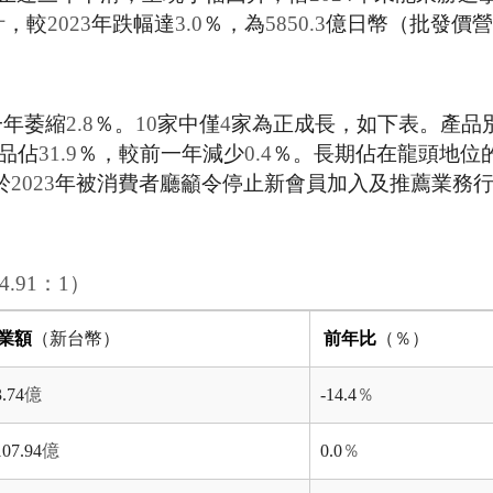
計，較
2023
年跌幅達
3.0
％，為
5850.3
億日幣（批發價營
一年萎縮
2.8
％。
10
家中僅
4
家為正成長，如下表。產品
品佔
31.9
％，較前一年減少
0.4
％。長期佔在龍頭地位
於
2023
年被消費者廳籲令停止新會員加入及推薦業務
4.91
：
1
）
業額
（新台幣）
前年比
（％）
3.74
億
-14.4
％
107.94
億
0.0
％