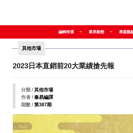
編輯特選
業界動態
專題觀
其他市場
2023日本直銷前20大業績搶先報
分類 /
其他市場
作者 /
秦易編譯
期數 /
第387期