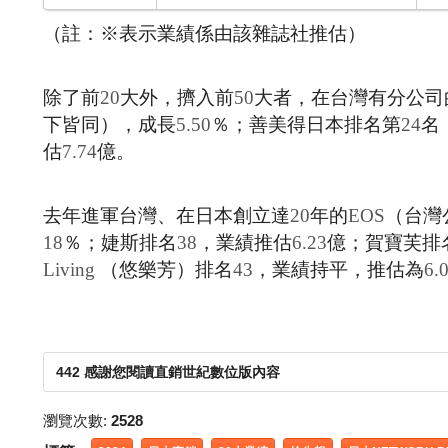
（註：※表示業績係由該雜誌社推估）
除了前
20
大外，擠入前
50
大者，在台灣有分公司
下皆同），成長
5.50
％；善美得日本排名第
24
名
估
7.74
億。
去年進軍台灣、在日本創立達
20
年的
EOS
（台灣
18
％；婕斯排名
38
，業績推估
6.23
億；賀寶芙排
Living
（悠樂芳）排名
43
，業績持平，推估為
6.
442 感謝您閱讀直銷世紀數位版內容
瀏覽次數:
2528