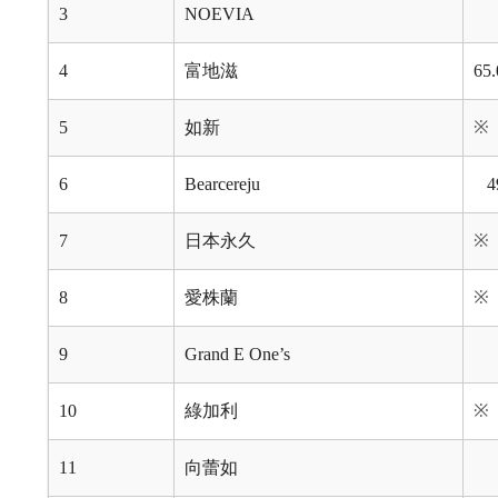
3
NOEVIA
4
富地滋
65
5
如新
※
6
Bearcereju
4
7
日本永久
※
8
愛株蘭
※
9
Grand E One’s
10
綠加利
※
11
向蕾如