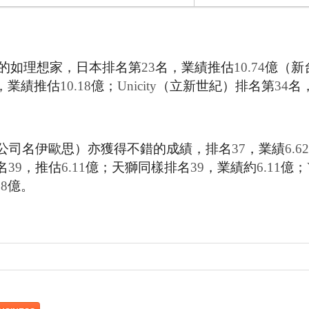
的如理想家，日本排名第
23
名，業績推估
10.74
億（新
，業績推估
10.18
億；
Unicity
（立新世紀）排名第
34
名
公司名伊歐思）亦獲得不錯的成績，排名
37
，業績
6.62
名
39
，推估
6.11
億；天獅同樣排名
39
，業績約
6.11
億；
08
億。