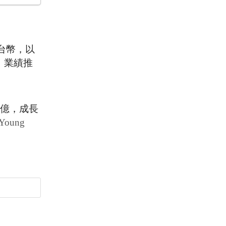
台幣，以
，業績推
億，成長
Young