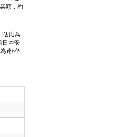
業額，約
別佔比為
的日本安
行為達
6
個