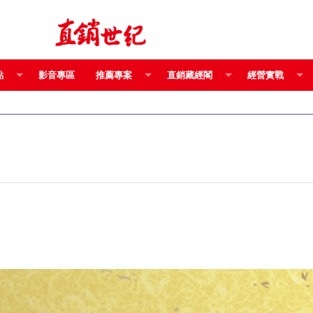
點
影音專區
推薦專案
直銷藏經閣
經營實戰