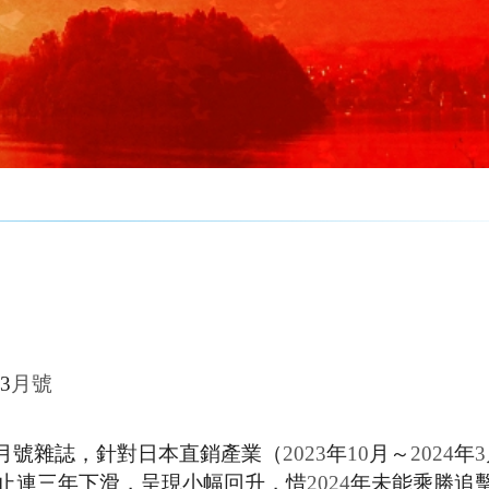
3
月號
月號雜誌，針對日本直銷產業（
2023
年
10
月～
2024
年
3
止連三年下滑，呈現小幅回升，惜
2024
年未能乘勝追