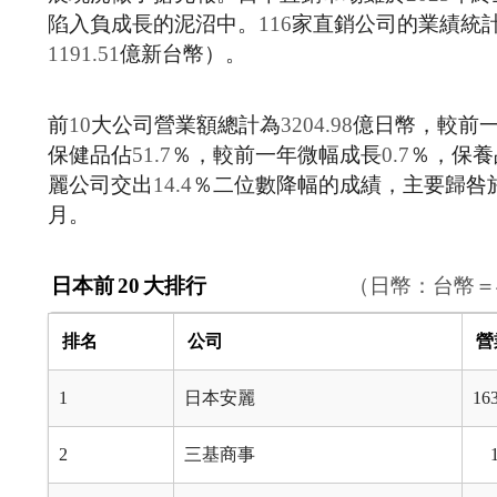
陷入負成長的泥沼中。
116
家直銷公司的業績統
1191.51
億新台幣）。
前
10
大公司營業額總計為
3204.98
億日幣，較前
保健品佔
51.7
％，較前一年微幅成長
0.7
％，保養
麗公司交出
14.4
％二位數降幅的成績，主要歸咎
月。
日本前
20
大排行
（日幣：台幣＝
排名
公司
營
1
日本安麗
16
2
三基商事