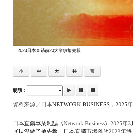
2023日本直銷前20大業績搶先報
小
中
大
特
預
朗讀：
資料來源／日本
NETWORK BUSINESS
，
2025
年
日本直銷專業雜誌《
Network Business
》
2025
年
3
展現況做了搶先報。日本直銷巿場雖於
2023
年終