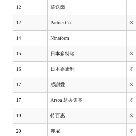
12
慕迭爾
12
Partner.Co
※
14
Ninaform
15
日本多特瑞
※
16
日本嘉康利
※
17
感謝愛
※
17
Arsoa
慧央集團
※
19
特百惠
※
20
赤塚
※