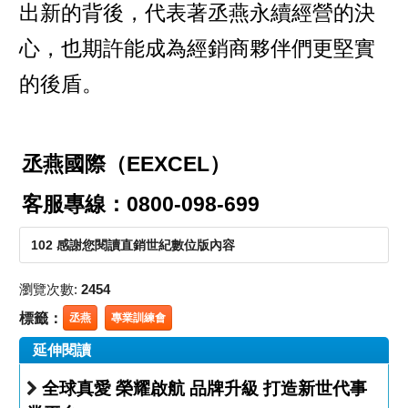
出新的背後，代表著丞燕永續經營的決
心，也期許能成為經銷商夥伴們更堅實
的後盾。
丞燕國際（EEXCEL）
客服專線：0800-098-699
102 感謝您閱讀直銷世紀數位版內容
瀏覽次數:
2454
標籤：
丞燕
專業訓練會
延伸閱讀
全球真愛 榮耀啟航 品牌升級 打造新世代事