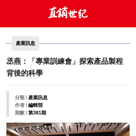
產業訊息
丞燕：「專業訓練會」探索產品製程
背後的科學
分類 /
產業訊息
作者 /
編輯部
期數 /
第381期