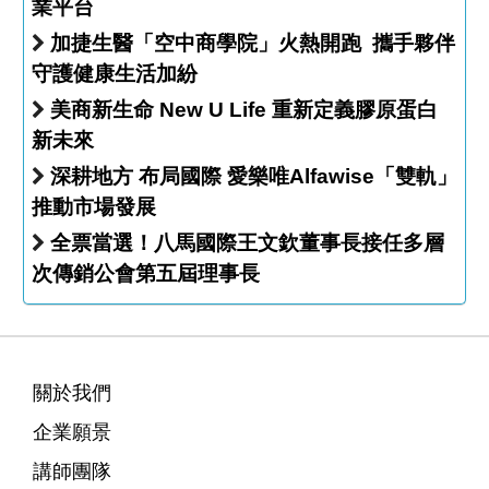
業平台
加捷生醫「空中商學院」火熱開跑 攜手夥伴
守護健康生活加紛
美商新生命 New U Life 重新定義膠原蛋白
新未來
深耕地方 布局國際 愛樂唯Alfawise「雙軌」
推動市場發展
全票當選！八馬國際王文欽董事長接任多層
次傳銷公會第五屆理事長
關於我們
企業願景
講師團隊