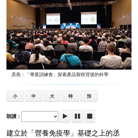
丞燕：「專業訓練會」探索產品製程背後的科學
小
中
大
特
預
朗讀：
建立於「營養免疫學」基礎之上的丞