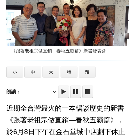
《跟著老祖宗做直銷—春秋五霸篇》新書發表會
小
中
大
特
預
朗讀：
近期全台灣最火的一本暢談歷史的新書
《跟著老祖宗做直銷—春秋五霸篇》，
於6月8日下午在金石堂城中店劃下休止