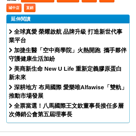
城中店
直銷
延伸閱讀
全球真愛 榮耀啟航 品牌升級 打造新世代事
業平台
加捷生醫「空中商學院」火熱開跑 攜手夥伴
守護健康生活加紛
美商新生命 New U Life 重新定義膠原蛋白
新未來
深耕地方 布局國際 愛樂唯Alfawise「雙軌」
推動市場發展
全票當選！八馬國際王文欽董事長接任多層
次傳銷公會第五屆理事長