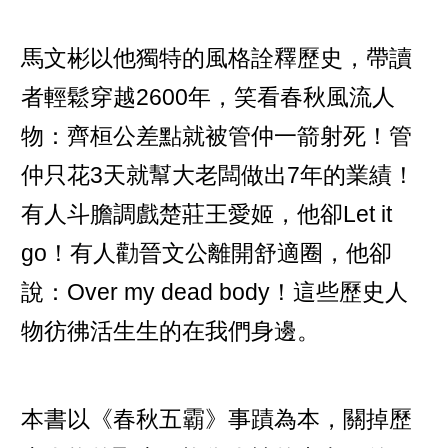
馬文彬以他獨特的風格詮釋歷史，帶讀
者輕鬆穿越2600年，笑看春秋風流人
物：齊桓公差點就被管仲一箭射死！管
仲只花3天就幫大老闆做出7年的業績！
有人斗膽調戲楚莊王愛姬，他卻Let it
go！有人勸晉文公離開舒適圈，他卻
說：Over my dead body！這些歷史人
物彷彿活生生的在我們身邊。
本書以《春秋五霸》事蹟為本，關掉歷