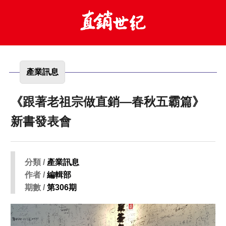
產業訊息
《跟著老祖宗做直銷—春秋五霸篇》
新書發表會
分類 /
產業訊息
作者 /
編輯部
期數 /
第306期