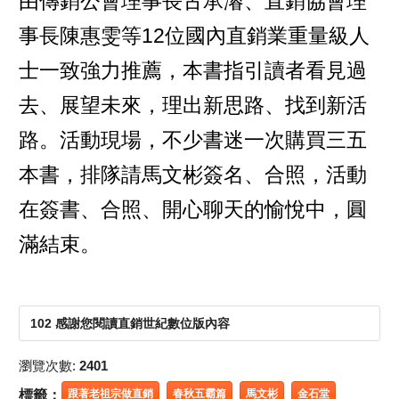
由傳銷公會理事長古承濬、直銷協會理
事長陳惠雯等12位國內直銷業重量級人
士一致強力推薦，本書指引讀者看見過
去、展望未來，理出新思路、找到新活
路。活動現場，不少書迷一次購買三五
本書，排隊請馬文彬簽名、合照，活動
在簽書、合照、開心聊天的愉悅中，圓
滿結束。
102 感謝您閱讀直銷世紀數位版內容
瀏覽次數:
2401
標籤：
跟著老祖宗做直銷
春秋五霸篇
馬文彬
金石堂