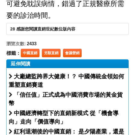
可避免耽誤病情，錯過了正規醫療所需
要的診治時間。
28 感謝您閱讀直銷世紀數位版內容
瀏覽次數:
2433
標籤：
中國直銷
另類直銷
會議營銷
延伸閱讀
大廠總監跨界大健康！？ 中國傳統金領如何
重塑直銷賽道
「信任值」正式成為中國消費市場的黃金貨
幣
中國經濟轉型下的直銷新模式 從「機會導
向」走向「價值導向」
紅利退潮後的中國直銷： 是夕陽產業，還是