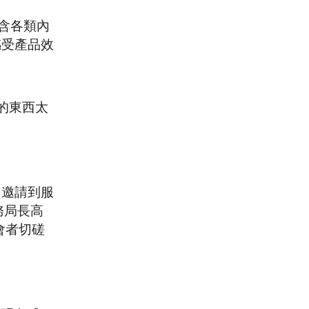
包含各類內
感受產品效
的東西太
中邀請到服
務局長高
與會者切磋