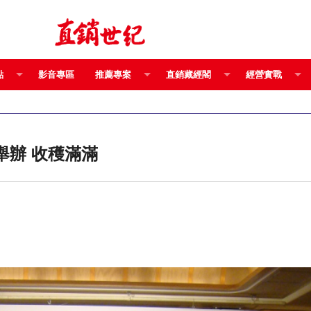
點
影音專區
推薦專案
直銷藏經閣
經營實戰
美產業全攻略參訪團 成功舉辦 收穫滿滿