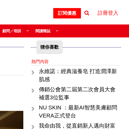
註冊登入
訂閱優惠
顧問／培訓
閱讀雜誌
猜你喜歡
熱門內容
永維諾：經典滋養皂 打造潤澤新
肌感
傳銷公會第二屆第二次會員大會
補選3位監事
NU SKIN ：最新AI智慧美膚顧問
VERA正式登台
我命由我，從直銷新人邁向財富