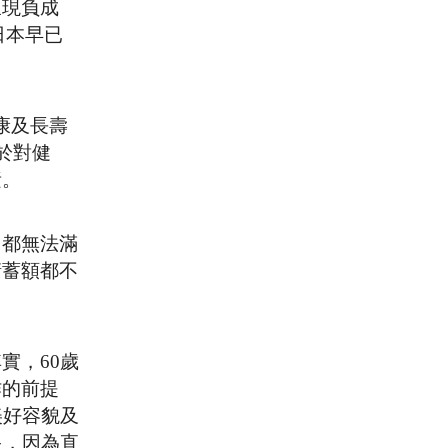
呈現負成
日本早已
健康及長壽
於對健
素。
，都無法滿
儲蓄額都不
實，60歲
作的前提
美好容貌及
多，因為直