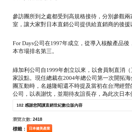
參訪團所到之處都受到高規格接待，分別參觀兩
室，讓大家對日本直銷公司提供給直銷商的後援
For Days公司在1997年成立，從導入核酸產
本市場排名第三。
綠加利公司自1999年創立以來，以會員制直消
家設點。現任總裁在2004年總公司第一次開拓
團互動時，名越隆昭還不時提及當初在台灣經營
公司，以表謝忱，並期待友誼長存，為此次日本
102 感謝您閱讀直銷世紀數位版內容
瀏覽次數:
2418
標籤：
日本健美產業