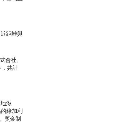
家近距離與
株式會社、
司等，共計
富地滋
食品的綠加利
品、獎金制