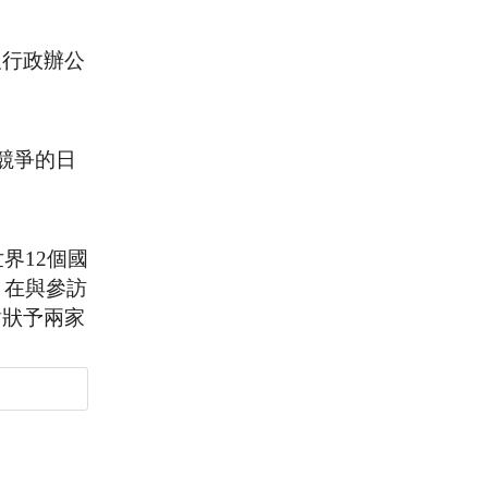
及行政辦公
在競爭的日
界12個國
，在與參訪
謝狀予兩家