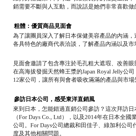
銷需要不斷與人互動，而說話是她們非常喜歡做
粗體：優質商品見面會
為了讓團員深入了解日本保健美容產品的內涵，
各具特色的廠商代表洽談，了解產品內涵以及市
見面會邀請了包含專注於毛孔粗大遮瑕、改善眼部皺
在高海拔發掘天然蜂王漿的Japan Royal Jel
12家公司，讓所有與會者吸收滿滿的產品與市場
參訪日本公司，感受東洋直銷風
來到日本，怎能錯過直銷公司參訪？這次拜訪日
（For Days Co., Ltd），以及2014
公司。For Days公司總裁和田佳子、綠加利
度及其他相關問題。