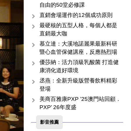
自由的50堂必修課
直銷會場運作的12個成功原則
最硬核的五型人格，每個人都是
直銷最大咖
慕立達：大溪地諾麗果最新科研
暨心血管保健講座，反應熱烈場
優莎納：活力頂級乳酸菌 打造健
康消化道好環境
丞燕：全新升級版營養飲料精彩
登場
美商百雅康PXP ’25澳門站回顧．
PXP’ 26年度盛
影音推薦