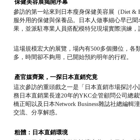
保健美容展揭開序幕
參訪的第一站來到日本瘦身保健美容展（Diet & Be
服外用的保健與保養品。日本人做事細心早已聞
果，並派駐專業人員搭配模特兒現場實際演練，
這場規模宏大的展覽，場內有500多個攤位，
多，時間卻不夠用，已開始預約明年的行程。
產官媒齊聚，一探日本直銷究竟
這次參訪的重頭戲之一是「日本直銷市場探討小
務日本直銷業長達20年的YKC企管顧問公司總
橋正昭以及日本Network Business雜誌
交流、分享解惑。
粗體：日本直銷環境