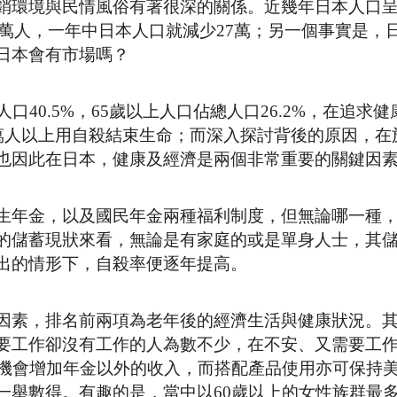
銷環境與民情風俗有著很深的關係。近幾年日本人口
30萬人，一年中日本人口就減少27萬；另一個事實是，
日本會有市場嗎？
40.5%，65歲以上人口佔總人口26.2%，在追求
1萬人以上用自殺結束生命；而深入探討背後的原因，在
也因此在日本，健康及經濟是兩個非常重要的關鍵因
生年金，以及國民年金兩種福利制度，但無論哪一種
的儲蓄現狀來看，無論是有家庭的或是單身人士，其
出的情形下，自殺率便逐年提高。
因素，排名前兩項為老年後的經濟生活與健康狀況。其
要工作卻沒有工作的人為數不少，在不安、又需要工
有機會增加年金以外的收入，而搭配產品使用亦可保持
一舉數得。有趣的是，當中以60歲以上的女性族群最