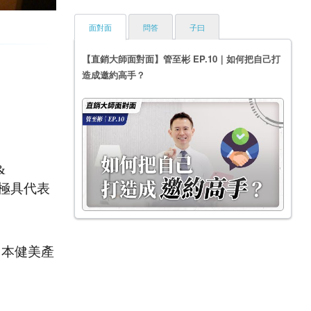
面對面
問答
子曰
【直銷大師面對面】管至彬 EP.10｜如何把自己打
造成邀約高手？
&
家極具代表
日本健美產