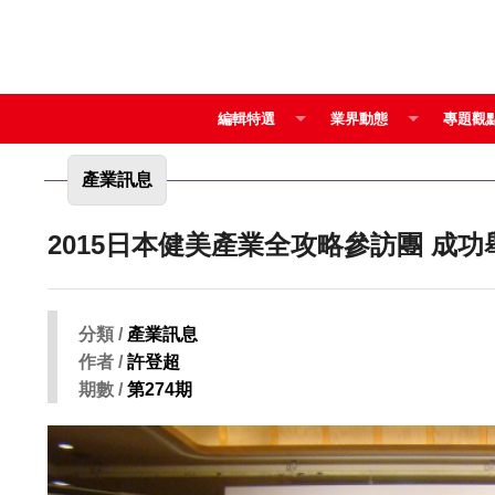
編輯特選
業界動態
專題觀
產業訊息
2015日本健
分類 /
產業訊息
作者 /
許登超
期數 /
第274期