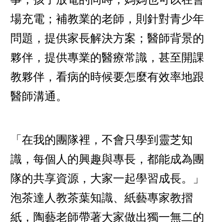
場充電；補教業的老師，則針對青少年
問題，提供家長解決方案；醫師背景的
夥伴，提供專業的醫療常識，甚至開課
教夥伴，看病的時候要怎麼有效率地跟
醫師溝通。
「在我的團隊裡，不會只學到靈芝知
識，每個人的興趣與專長，都能成為團
隊的共享資源，大家一起學習成長。」
泡茶達人教茶葉知識、紙藝專家教摺
紙，陶藝老師帶著大家做出獨一無二的