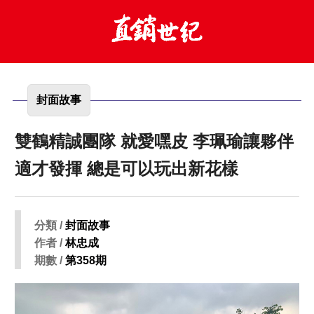
封面故事
雙鶴精誠團隊 就愛嘿皮 李珮瑜讓夥伴
適才發揮 總是可以玩出新花樣
分類 /
封面故事
作者 /
林忠成
期數 /
第358期