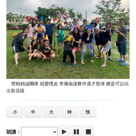
雙鶴精誠團隊 就愛嘿皮 李珮瑜讓夥伴適才發揮 總是可以玩
出新花樣
小
中
大
特
預
朗讀：