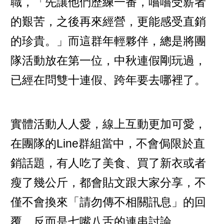
職，「先讓他們歷練一番，嚐嚐受薪者
的艱苦，之後再來經營，更能感受直銷
的珍貴。」而這群年輕夥伴，總是將團
隊活動放在第一位，中秋連假剛玩過，
已經在問雙十連假、跨年要去哪裡了。
實體活動人人愛，線上互動更加可愛，
在團隊的Line群組當中，不會侷限於直
銷話題，有人吃了美食、買了新衣或者
瘦了幾公斤，都會貼文跟大家分享，不
僅不會換來「請勿傳不相關訊息」的回
覆，反而是七嘴八舌的連串討論。