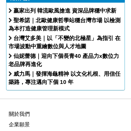
贏家出列 韓流歐風搶進 資深品牌穩中求新
聖希諾｜北歐健康哲學站穩台灣市場 以檢測
為本打造健康管理新模式
台灣艾多美｜以「不變的北極星」為指引 在
市場波動中重繪數位與人才地圖
仙妮蕾德｜迎向下個長青40 產品力x數位力
老品牌再進化
威力馬｜發揮海龜精神 以文化札根、用信任
築路，專注邁向下個 10 年
關於我們
企業願景