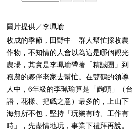
圖片提供／李珮瑜
收成的季節，田野中一群人幫忙採收農
作物，不知情的人會以為這是哪個觀光
農場，其實是李珮瑜帶著「精誠團」到
務農的夥伴老家去幫忙。在雙鶴的領導
人中，6年級的李珮瑜算是「齣頭」（台
語，花樣、把戲之意）最多的，上山下
海無所不包，堅持「玩樂有時、工作有
時」，先盡情地玩，事業下禮拜再說。