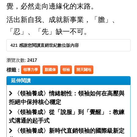
覺，必然走向邊緣化的末路。
活出新自我、成就新事業，「膽」、
「忍」、「先」缺一不可。
421 感謝您閱讀直銷世紀數位版內容
瀏覽次數:
2417
標籤：
領導力學
顏國偉
領袖
開天闢地
延伸閱讀
〈領袖養成〉情緒韌性：領袖如何在高壓與
拒絕中保持核心穩定
〈領袖養成〉從「說服」到「覺醒」：教練
式溝通的起手式
〈領袖養成〉新時代直銷領袖的國際級新定