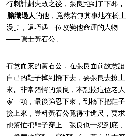
行刺計劃失敗之後，張良跑到了下邳，
膽識過人
的他，竟然若無其事地在橋上
漫步，還巧遇一位改變他命運的人物
——隱士黃石公。
有意而來的黃石公，在張良面前故意讓
自己的鞋子掉到橋下去，要張良去撿上
來。非常錯愕的張良，本想揍這位老人
家一頓，最後強忍下來，到橋下把鞋子
撿上來，豈料黃石公竟得寸進尺，要求
他幫忙把鞋子穿上，張良也一忍到底，