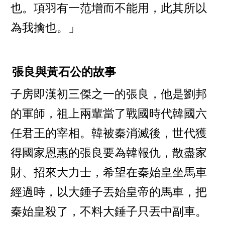
也。項羽有一范增而不能用，此其所以
為我擒也。」
張良與黃石公的故事
子房即漢初三傑之一的張良，他是劉邦
的軍師，祖上兩輩當了戰國時代韓國六
任君王的宰相。韓被秦消滅後，世代獲
得國家恩惠的張良要為韓報仇，散盡家
財、招來大力士，希望在秦始皇坐馬車
經過時，以大錘子丟始皇帝的馬車，把
秦始皇殺了，不料大錘子只丟中副車。