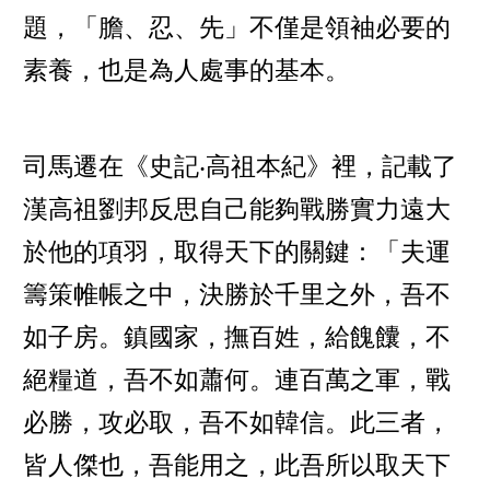
題，「膽、忍、先」不僅是領袖必要的
素養，也是為人處事的基本。
司馬遷在《史記‧高祖本紀》裡，記載了
漢高祖劉邦反思自己能夠戰勝實力遠大
於他的項羽，取得天下的關鍵：「夫運
籌策帷帳之中，決勝於千里之外，吾不
如子房。鎮國家，撫百姓，給餽饢，不
絕糧道，吾不如蕭何。連百萬之軍，戰
必勝，攻必取，吾不如韓信。此三者，
皆人傑也，吾能用之，此吾所以取天下