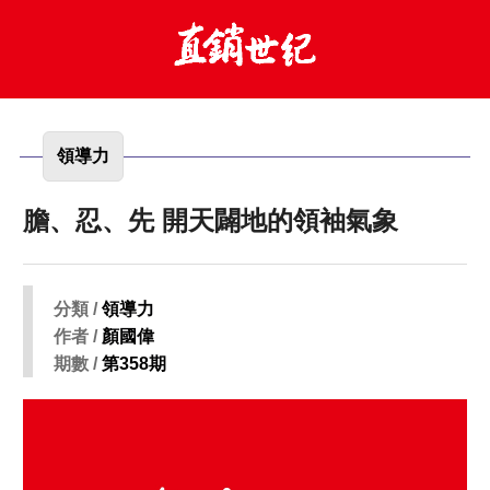
領導力
膽、忍、先 開天闢地的領袖氣象
分類 /
領導力
作者 /
顏國偉
期數 /
第358期