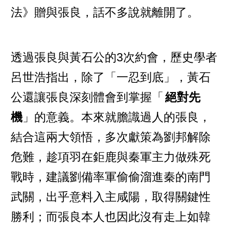
法》贈與張良，話不多說就離開了。
透過張良與黃石公的3次約會，歷史學者
呂世浩指出，除了「一忍到底」，黃石
公還讓張良深刻體會到掌握「
絕對先
機
」的意義。本來就膽識過人的張良，
結合這兩大領悟，多次獻策為劉邦解除
危難，趁項羽在鉅鹿與秦軍主力做殊死
戰時，建議劉備率軍偷偷溜進秦的南門
武關，出乎意料入主咸陽，取得關鍵性
勝利；而張良本人也因此沒有走上如韓