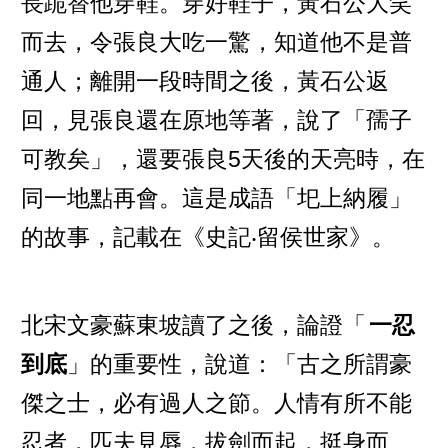
長跪替他穿鞋。穿好鞋子，黃石公大笑
而去，令張良大吃一驚，知道他不是普
通人；離開一段時間之後，黃石公返
回，見張良還在原地等著，說了「孺子
可教矣」，還要張良5天後的天亮時，在
同一地點再會。這是成語「圯上納履」
的故事，記載在《史記‧留侯世家》。
北宋文豪蘇東坡讀了之後，論證「
一忍
到底
」的重要性，說道：「古之所謂豪
傑之士，必有過人之節。人情有所不能
忍者，匹夫見辱，拔劍而起，挺身而