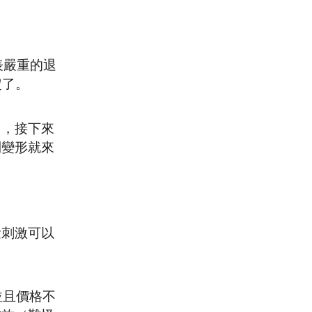
表嚴重的退
定了。
），接下來
到變形就來
量刺激可以
並且價格不