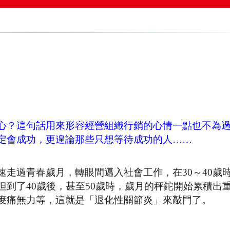
心？這句話用來形容經營組織行銷的心情一點也不為
定會成功，更遑論那些只想等待成功的人……
走過青春歲月，轉眼間邁入社會工作，在30～40歲
到了40歲後，甚至50歲時，歲月的秤鉈開始累積出
痠痛無力等，這就是「退化性關節炎」來敲門了。