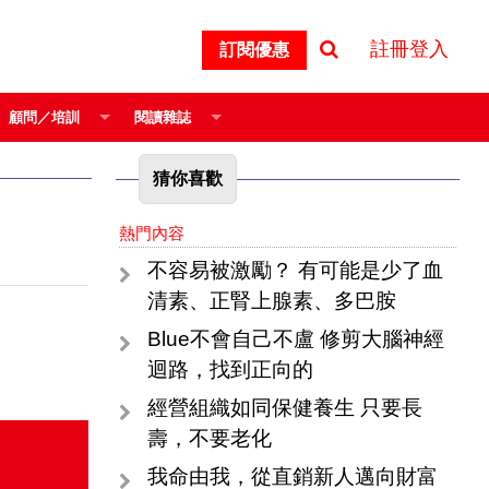
註冊登入
訂閱優惠
顧問／培訓
閱讀雜誌
猜你喜歡
熱門內容
不容易被激勵？ 有可能是少了血
清素、正腎上腺素、多巴胺
Blue不會自己不盧 修剪大腦神經
迴路，找到正向的
經營組織如同保健養生 只要長
壽，不要老化
我命由我，從直銷新人邁向財富