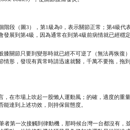
個階段（圖3），第1級為0，表示關節正常；第4級代
會發展到第4級，因為通常在到第4級前病情就已經穩
般膝關節只要到變形時就已經不可逆了（無法再恢復
節情形，發現有異常時請迅速就醫，千萬不要拖，拖
言，在市場上吹起一股懶人運動風；的確，適度的重
否能達到上述功效，則持保留態度。
是筆者第一次接觸到律動機，那時候台灣一台都沒有，