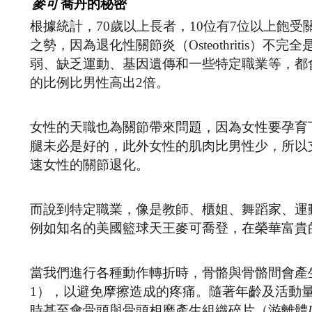
麥可
喬丹的秘密
根據統計，70歲以上長者，10位有7位以上飽
之勢，因為退化性關節炎（Osteothritis
弱、缺乏運動、基因遺傳和一些特定職業等，都
的比例比男性高出2倍。
女性的天職也為關節帶來問題，因為女性要孕育
腿未必是好的，此外女性的肌肉比男性少，所以
速女性的關節退化。
而說到特定職業，像是教師、櫃姐、舞蹈家、運
例如知名的美國籃球天王麥可喬登，在榮華富貴
當我們進行各種動作轉折時，骨骼與骨骼間會產
1），以避免摩擦造成的疼痛。隨著年齡及活動
時甚至會骨頭與骨頭相磨產生組織碎片（游離體