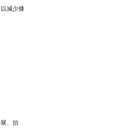
可以減少膝
。
伸展、抬