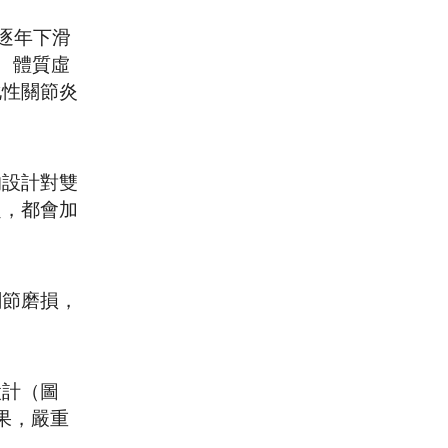
逐年下滑
病、體質虛
化性關節炎
的設計對雙
題，都會加
關節磨損，
設計（圖
果，嚴重