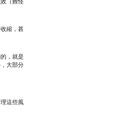
成效（難怪
肉收縮，甚
到的，就是
外，大部分
管理這些風