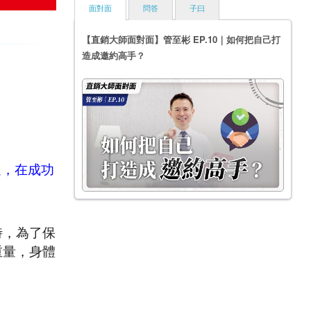
面對面
問答
子曰
【直銷大師面對面】管至彬 EP.10｜如何把自己打
造成邀約高手？
過，在成功
時，為了保
重量，身體