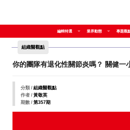
編輯特選
業界動態
專題觀
組織醫觀點
你的團隊有退化性
分類 /
組織醫觀點
作者 /
黃敬英
期數 /
第357期