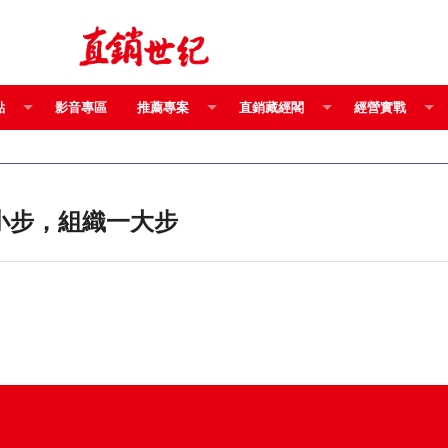
點
影音專區
推薦專案
直銷藏經閣
經營實戰
關節炎嗎？ 關健一小步，組織一大步