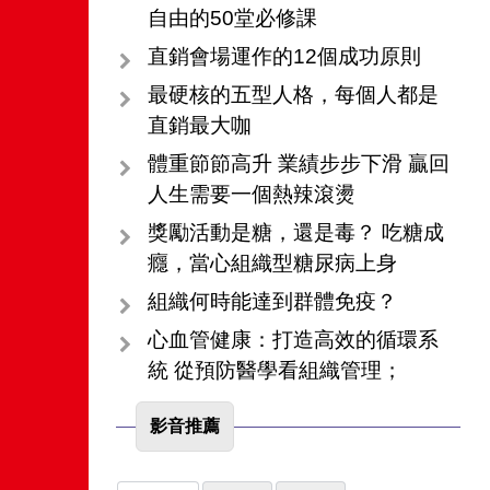
自由的50堂必修課
直銷會場運作的12個成功原則
最硬核的五型人格，每個人都是
直銷最大咖
體重節節高升 業績步步下滑 贏回
人生需要一個熱辣滾燙
獎勵活動是糖，還是毒？ 吃糖成
癮，當心組織型糖尿病上身
組織何時能達到群體免疫？
心血管健康：打造高效的循環系
統 從預防醫學看組織管理；
影音推薦