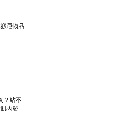
或搬運物品
倒？站不
示肌肉發