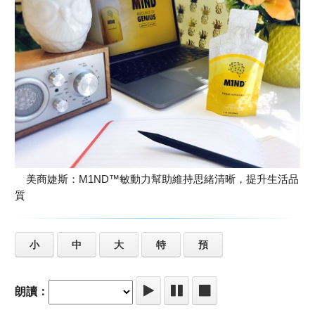
美商婕斯：M1ND™敏動力幫助維持思緒清晰，提升生活品
質
小
中
大
特
預
朗讀：