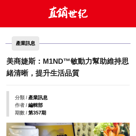
產業訊息
美商婕斯：M1ND™敏動力幫助維持思
緒清晰，提升生活品質
分類 /
產業訊息
作者 /
編輯部
期數 /
第357期