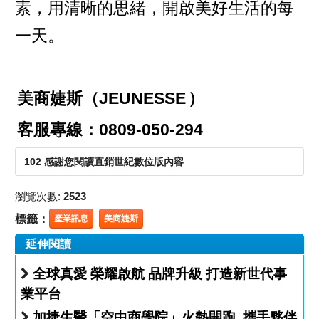
素，用清晰的思緒，開啟美好生活的每
一天。
美商婕斯（JEUNESSE
）
客服專線：0809-050-294
102 感謝您閱讀直銷世紀數位版內容
瀏覽次數:
2523
標籤：
產業訊息
美商婕斯
延伸閱讀
全球真愛 榮耀啟航 品牌升級 打造新世代事
業平台
加捷生醫「空中商學院」火熱開跑 攜手夥伴