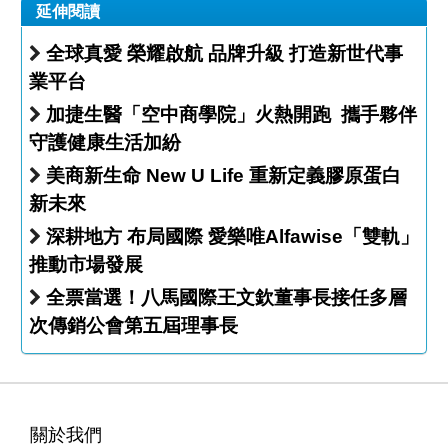
延伸閱讀
全球真愛 榮耀啟航 品牌升級 打造新世代事
業平台
加捷生醫「空中商學院」火熱開跑 攜手夥伴
守護健康生活加紛
美商新生命 New U Life 重新定義膠原蛋白
新未來
深耕地方 布局國際 愛樂唯Alfawise「雙軌」
推動市場發展
全票當選！八馬國際王文欽董事長接任多層
次傳銷公會第五屆理事長
關於我們