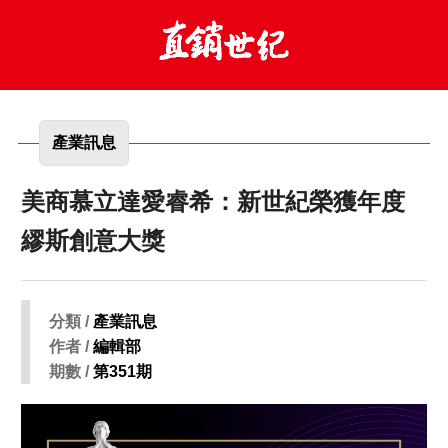
產業訊息
美商慕立達愛睿希：新世紀榮獲年度
繆斯創意大獎
分類 /
產業訊息
作者 /
編輯部
期數 /
第351期