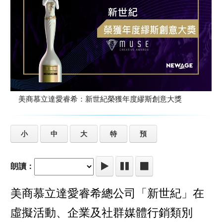
美商慕立達愛睿希：新世紀榮獲年度繆斯創意大獎
小
中
大
特
預
朗讀：
美商慕立達愛睿希總公司「新世紀」在
虛擬活動、企業及社群媒體行銷類別