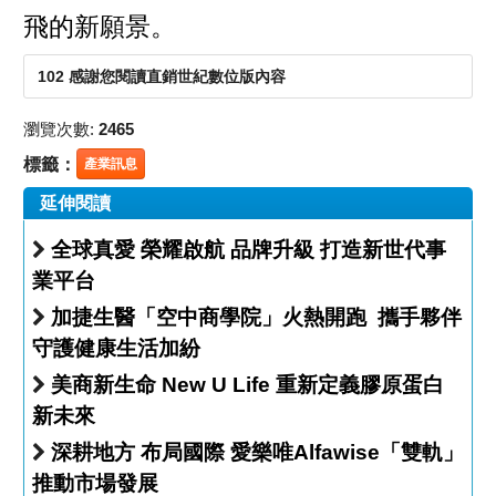
飛的新願景。
102 感謝您閱讀直銷世紀數位版內容
瀏覽次數:
2465
標籤：
產業訊息
延伸閱讀
全球真愛 榮耀啟航 品牌升級 打造新世代事
業平台
加捷生醫「空中商學院」火熱開跑 攜手夥伴
守護健康生活加紛
美商新生命 New U Life 重新定義膠原蛋白
新未來
深耕地方 布局國際 愛樂唯Alfawise「雙軌」
推動市場發展