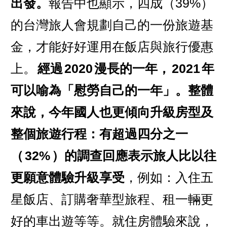
出發。
報告中也顯示，四成（39%）
的台灣旅人會規劃自己的一份旅遊基
金，才能好好運用在飯店與旅行優惠
上。
經過
2020
漫長的一年，
2021
年
可以喻為「慰勞自己的一年」。整體
來說，今年國人也更傾向升級房型及
整個旅遊行程：有超過四分之一
（
32%
）的調查回應表示旅人比以往
更願意體驗升級享受
，例如：入住五
星飯店、訂購奢華型旅程、租一輛更
好的車出遊等等。就住房體驗來說，