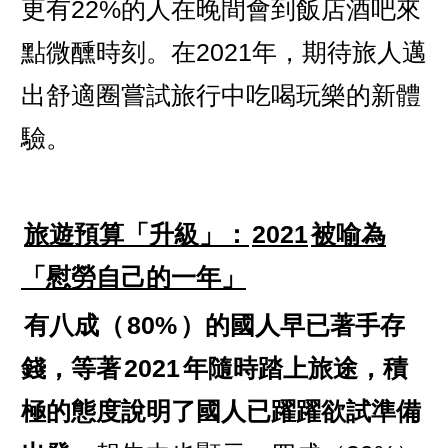
更有22%的人在晚間會到飯店酒吧來
點微醺時刻。在2021年，期待旅人邁
出舒適圈嘗試旅行中吃喝玩樂的新體
驗。
旅遊預算「升級」：
2021
被喻為
「慰勞自己的一年」
有八成（
80%
）的國人早已著手存
錢，等著
2021
年隨時踏上旅途，積
極的態度說明了國人已躍躍欲試準備