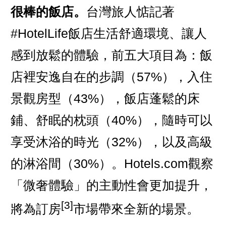
很棒的飯店。
台灣旅人惦記著
#HotelLife飯店生活舒適環境、讓人
感到放鬆的體驗，前五大項目為：飯
店裡安逸自在的步調（57%），入住
景觀房型（43%），飯店蓬鬆的床
鋪、舒眠的枕頭（40%），隨時可以
享受沐浴的時光（32%），以及高級
的淋浴間（30%）。Hotels.com觀察
「微奢體驗」的主動性會更加提升，
[3]
將為訂房
市場帶來全新的場景。