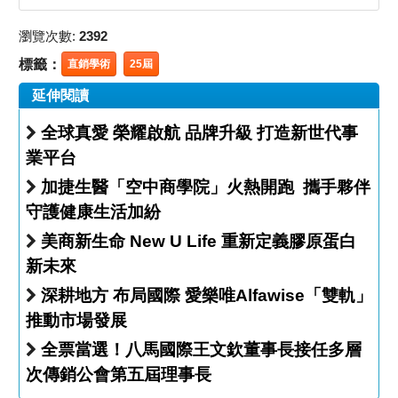
瀏覽次數:
2392
標籤：
直銷學術
25屆
延伸閱讀
全球真愛 榮耀啟航 品牌升級 打造新世代事
業平台
加捷生醫「空中商學院」火熱開跑 攜手夥伴
守護健康生活加紛
美商新生命 New U Life 重新定義膠原蛋白
新未來
深耕地方 布局國際 愛樂唯Alfawise「雙軌」
推動市場發展
全票當選！八馬國際王文欽董事長接任多層
次傳銷公會第五屆理事長