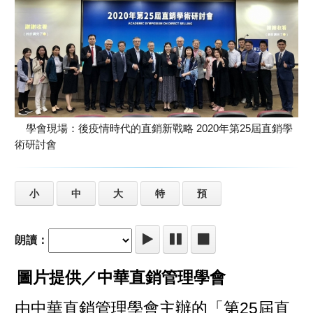
學會現場：後疫情時代的直銷新戰略 2020年第25屆直銷學
術研討會
小
中
大
特
預
朗讀：
圖片提供／中華直銷管理學會
由中華直銷管理學會主辦的「第25屆直