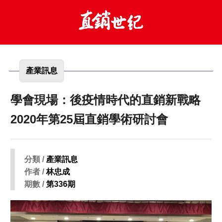
產業訊息
學會現場：後疫情時代的直銷新戰略
2020年第25屆直銷學術研討會
分類 /
產業訊息
作者 /
林忠成
期數 /
第336期