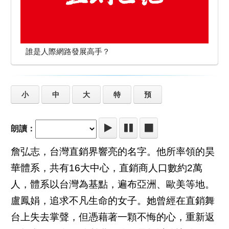
誰是人際網路發展高手？
小
中
大
特
預
朗讀：
詹弘志，台灣直銷界響亮的名字。他所率領的昊
華體系，共有16大中心，直銷商人口數約2萬
人，體系以台灣為基點，遍布亞洲、歐美等地。
盧鳳娟，追求不凡生命的女子。她曾經在直銷舞
台上失去掌聲，但憑藉著一顆不悔的心，重新返