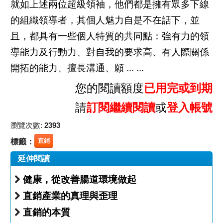
就如上述兩位超級領袖，他們都是擁有眾多下線
的組織領導者，其個人魅力自是不在話下，並
且，都具有一些個人特質的共同點：強有力的領
導能力及行動力、對自我的要求高、有人際關係
開拓的能力、擅長溝通、願 ... ...
您的閱讀額度
已用完或到期
請
訂閱繼續閱讀
或
登入帳號
瀏覽次數:
2393
標籤：
直銷
延伸閱讀
健康，從改善腸道環境做起
直銷產業的真理與歪理
直銷的本質