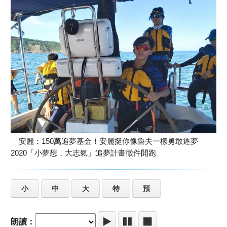
安麗：150萬追夢基金！安麗挺你像魯夫一樣勇敢逐夢
2020「小夢想．大志氣」追夢計畫徵件開跑
小
中
大
特
預
朗讀：