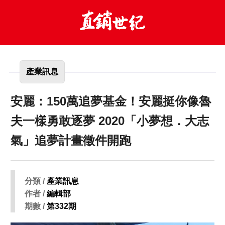
產業訊息
安麗：150萬追夢基金！安麗挺你像魯
夫一樣勇敢逐夢 2020「小夢想．大志
氣」追夢計畫徵件開跑
分類 /
產業訊息
作者 /
編輯部
期數 /
第332期