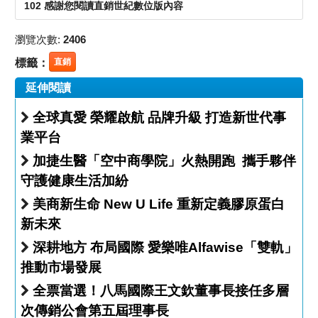
102 感謝您閱讀直銷世紀數位版內容
瀏覽次數:
2406
標籤：
直銷
延伸閱讀
全球真愛 榮耀啟航 品牌升級 打造新世代事
業平台
加捷生醫「空中商學院」火熱開跑 攜手夥伴
守護健康生活加紛
美商新生命 New U Life 重新定義膠原蛋白
新未來
深耕地方 布局國際 愛樂唯Alfawise「雙軌」
推動市場發展
全票當選！八馬國際王文欽董事長接任多層
次傳銷公會第五屆理事長