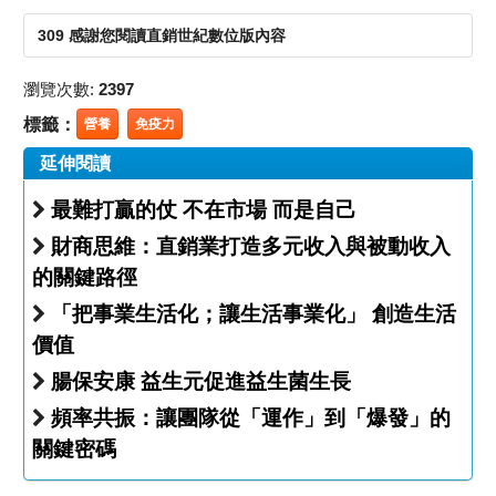
309 感謝您閱讀直銷世紀數位版內容
瀏覽次數:
2397
標籤：
營養
免疫力
延伸閱讀
最難打贏的仗 不在市場 而是自己
財商思維：直銷業打造多元收入與被動收入
的關鍵路徑
「把事業生活化；讓生活事業化」 創造生活
價值
腸保安康 益生元促進益生菌生長
頻率共振：讓團隊從「運作」到「爆發」的
關鍵密碼