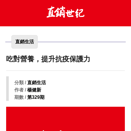
直銷生活
吃對營養，提升抗疫保護力
分類 /
直銷生活
作者 /
楊健新
期數 /
第329期