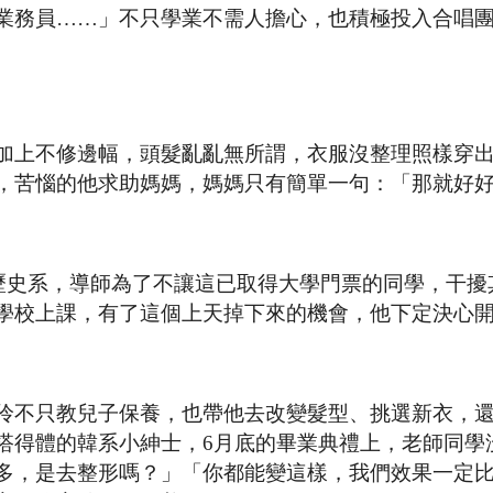
業務員…­…」不只學業不需人擔心，也積極投入合唱
加上不修邊幅，頭髮亂亂無所謂，衣服沒整理照樣穿
，苦惱的他求助媽媽，媽媽只有簡單一句：「那就好
學歷史系，導師為了不讓這已取得大學門票的同學，干擾
學校上課，有了這個上天掉下來的機會，他下定決心
伶不只教兒子保養，也帶他去改變髮型、挑選新衣，
搭得體的韓系小紳士，6月底的畢業典禮上，老師同學
多，是去整形嗎？」「你都能變這樣，我們效果一定