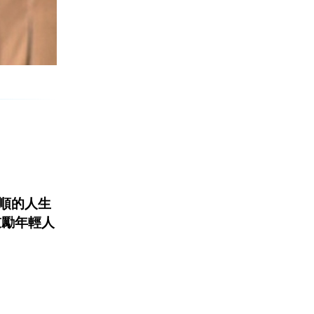
順的人生
鼓勵年輕人