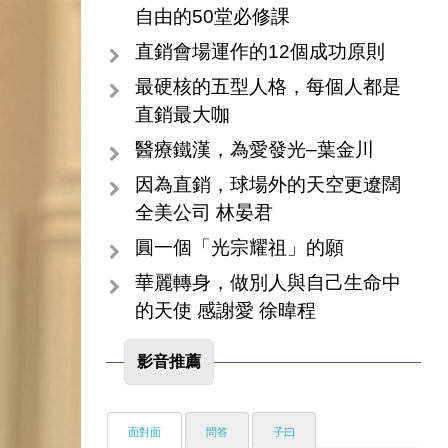
自由的50堂必修課
直銷會場運作的12個成功原則
最硬核的五型人格，每個人都是
直銷最大咖
醫療鐵漢，為愛發光–葉金川
因為直銷，球場外的天空更遼闊
全美公司 林晏君
圓一個「光宗耀祖」的願
華麗轉身，做別人與自己生命中
的天使 感謝愛 徐暐程
影音推薦
面對面
問答
子曰