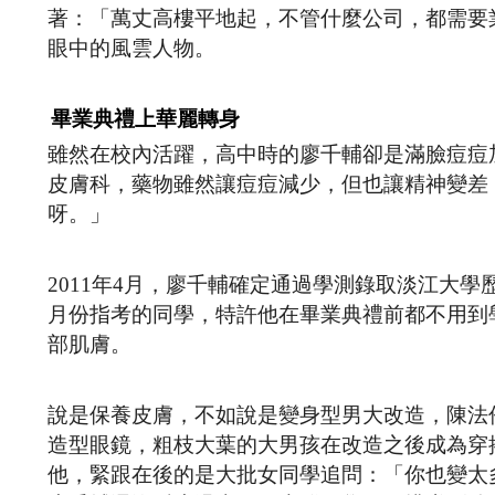
著：「萬丈高樓平地起，不管什麼公司，都需要
眼中的風雲人物。
畢業典禮上華麗轉身
雖然在校內活躍，高中時的廖千輔卻是滿臉痘痘
皮膚科，藥物雖然讓痘痘減少，但也讓精神變差
呀。」
2011年4月，廖千輔確定通過學測錄取淡江大
月份指考的同學，特許他在畢業典禮前都不用到
部肌膚。
說是保養皮膚，不如說是變身型男大改造，陳法
造型眼鏡，粗枝大葉的大男孩在改造之後成為穿
他，緊跟在後的是大批女同學追問：「你也變太