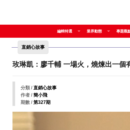
編輯特選
業界動態
專題觀
直銷心故事
玫琳凱：廖千輔 一場火，燒煉
分類 /
直銷心故事
作者 /
簡小飛
期數 /
第327期