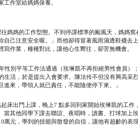
家工作室給媽媽保養。
嚮往媽媽的工作型態。不到停課標準的颱風天，媽媽窩
你自己注意安全喔。」而他卻得冒著風雨濕透鞋襪去
裡寫作業，種種對比，讓他心生嚮往，卻苦無機會。
1年性別平等工作法通過（玫琳凱不再拒絕男性會員）；
由的生活，於是提出入會要求。陳法伶不但沒有興高采
旦進來，帶領人就已責任，不能隨便停下來。」
起床出門上課，晚上7 點多回到家開始玫琳凱的工作
。當其他同學下課去聯誼、夜唱時，讀書、打球加上
10萬元，學到的技能與散發的自信，讓他有超齡的表