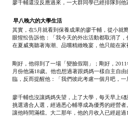
廖千輔還沒反應過來，一大群同學已經排隊到他
早八晚六的大學生活
其實，在5月就看到保養成果的廖千輔，從小就
眼惺忪告訴他：「我今天的外出活動都取消了，
在夏威夷聽著海潮、品嚐精緻晚宴，他只能在家
剛好，他得到了一場「變臉假期」；剛好，201
月份他滿18歲。他也想過著跟媽媽一樣自主自
臨，反而提醒他：「我們彼此考慮一個月吧，一
廖千輔也沒讓媽媽失望，上了大學，每天早上6點
挑選適合人選，經過悉心輔導成為優秀的經營者
讓他時間滿檔。大二那年，他的月收入已經超過