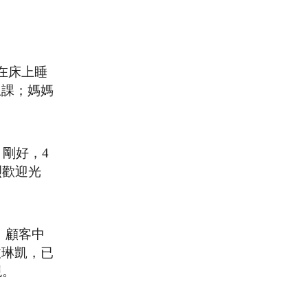
在床上睡
上課；媽媽
剛好，4
烈歡迎光
，顧客中
玫琳凱，已
現。