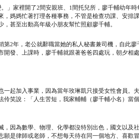
變。」家裡開了2間安親班、1間托兒所，廖千輔幼年時
來，媽媽忙著打理各種事務，不管是檢查功課、安排
少，甚至出動高年級小朋友幫忙照顧廖千輔。
銷第2年，老公就辭職當她的私人秘書兼司機，自此廖千
市開發、上課時，廖千輔就跟著爸爸四處玩，朝夕相
也一起加入事業，因為當年玫琳凱只接受女性會員。
法伶笑說：「人生苦短，我家輔輔（廖千輔小名）當
滅，因為數學、物理、化學都沒特別出色，國文以及
志願是律師或老師，不想每天待在同一個地方、喜歡