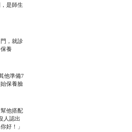
團，是師生
出門，就診
好保養
其他準備7
開始保養臉
還幫他搭配
沒人認出
比你好！」