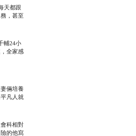
每天都跟
課務，甚至
輔24小
處，全家感
夫妻倆培養
個平凡人就
社會科相對
冒險的他寫