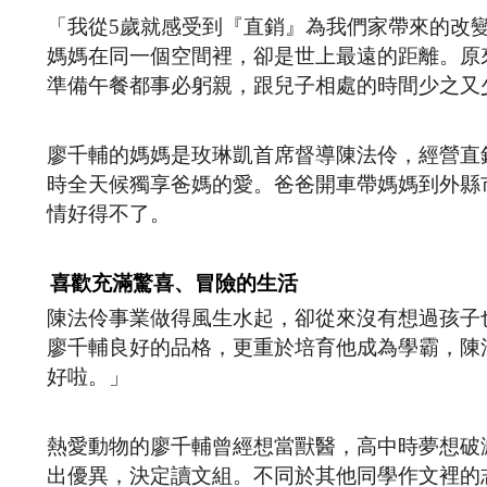
「我從5歲就感受到『直銷』為我們家帶來的改
媽媽在同一個空間裡，卻是世上最遠的距離。原
準備午餐都事必躬親，跟兒子相處的時間少之又
廖千輔的媽媽是玫琳凱首席督導陳法伶，經營直
時全天候獨享爸媽的愛。爸爸開車帶媽媽到外縣
情好得不了。
喜歡充滿驚喜、冒險的生活
陳法伶事業做得風生水起，卻從來沒有想過孩子
廖千輔良好的品格，更重於培育他成為學霸，陳
好啦。」
熱愛動物的廖千輔曾經想當獸醫，高中時夢想破
出優異，決定讀文組。不同於其他同學作文裡的