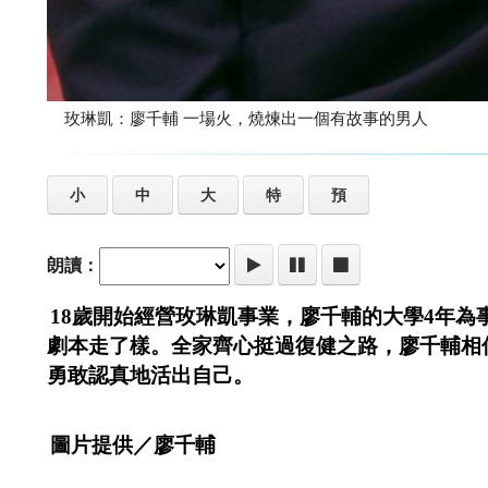
玫琳凱：廖千輔 一場火，燒煉出一個有故事的男人
小
中
大
特
預
朗讀：
18歲開始經營玫琳凱事業，廖千輔的大學4年
劇本走了樣。全家齊心挺過復健之路，廖千輔相
勇敢認真地活出自己。
圖片提供／廖千輔