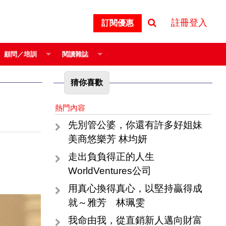
註冊登入
訂閱優惠
顧問／培訓
閱讀雜誌
猜你喜歡
熱門內容
先別管公婆，你還有許多好姐妹
美商悠樂芳 林均妍
走出負負得正的人生
WorldVentures公司
用真心換得真心，以堅持贏得成
就～雅芳 林珮雯
我命由我，從直銷新人邁向財富