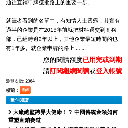
通往直銷申牌獲批路上的重要一步。
就筆者看到的名單中，有知情人士透露，其實有
過半的企業是在2015年前就把材料遞交到商務
部，已經時逾2年以上，其他企業最短時間的也
有1年多。就企業申牌的路上 ... ...
您的閱讀額度
已用完或到期
請
訂閱繼續閱讀
或
登入帳號
瀏覽次數:
2384
標籤：
直銷
延伸閱讀
大廠總監跨界大健康！？ 中國傳統金領如何
重塑直銷賽道