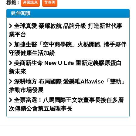
標籤：
產業訊息
艾多美
延伸閱讀
全球真愛 榮耀啟航 品牌升級 打造新世代事
業平台
加捷生醫「空中商學院」火熱開跑 攜手夥伴
守護健康生活加紛
美商新生命 New U Life 重新定義膠原蛋白
新未來
深耕地方 布局國際 愛樂唯Alfawise「雙軌」
推動市場發展
全票當選！八馬國際王文欽董事長接任多層
次傳銷公會第五屆理事長