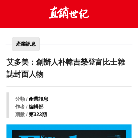
產業訊息
艾多美：創辦人朴韓吉榮登富比士雜
誌封面人物
分類 /
產業訊息
作者 /
編輯部
期數 /
第323期