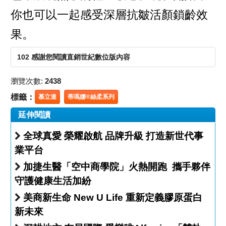
你也可以一起感受深層抗皺活顏鎖齡效
果。
102 感謝您閱讀直銷世紀數位版內容
瀏覽次數:
2438
標籤：
慕立達
蒂瑪娜®絲柔系列
延伸閱讀
全球真愛 榮耀啟航 品牌升級 打造新世代事
業平台
加捷生醫「空中商學院」火熱開跑 攜手夥伴
守護健康生活加紛
美商新生命 New U Life 重新定義膠原蛋白
新未來