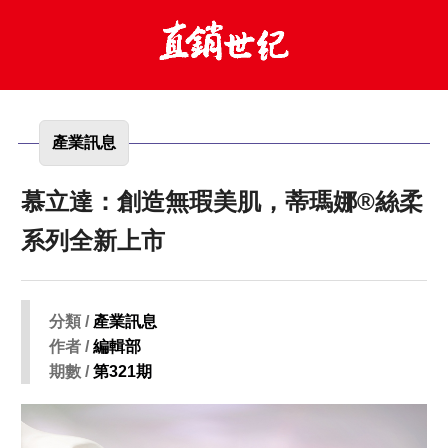
產業訊息
慕立達：創造無瑕美肌，蒂瑪娜®絲柔
系列全新上市
分類 /
產業訊息
作者 /
編輯部
期數 /
第321期