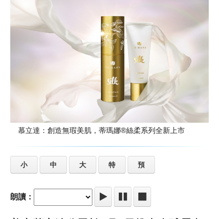
慕立達：創造無瑕美肌，蒂瑪娜®絲柔系列全新上市
小
中
大
特
預
朗讀：