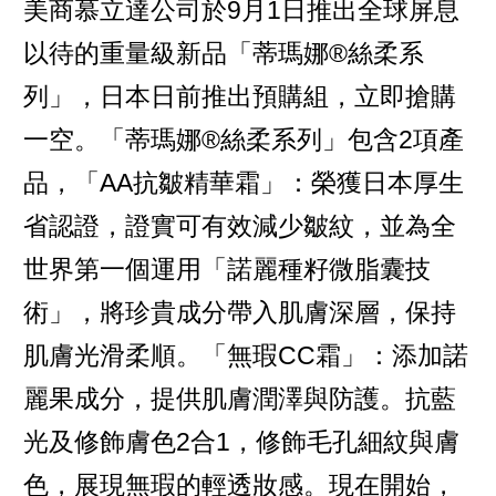
美商慕立達公司於9月1日推出全球屏息
以待的重量級新品「蒂瑪娜®絲柔系
列」，日本日前推出預購組，立即搶購
一空。「蒂瑪娜®絲柔系列」包含2項產
品，「AA抗皺精華霜」：榮獲日本厚生
省認證，證實可有效減少皺紋，並為全
世界第一個運用「諾麗種籽微脂囊技
術」，將珍貴成分帶入肌膚深層，保持
肌膚光滑柔順。「無瑕CC霜」：添加諾
麗果成分，提供肌膚潤澤與防護。抗藍
光及修飾膚色2合1，修飾毛孔細紋與膚
色，展現無瑕的輕透妝感。現在開始，