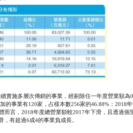
8年期間持續實施多層次傳銷的事業，經剔除任一年度營業額為
加的事業有120家，占樣本數256家的46.88%；2018
。整體而言，2018年度總營業額較2017年下滑，且透過
滑，有超過6成4的事業負成長。