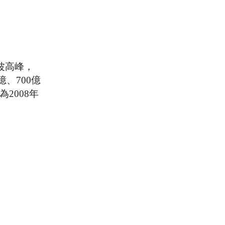
一波高峰，
億、700億
為2008年