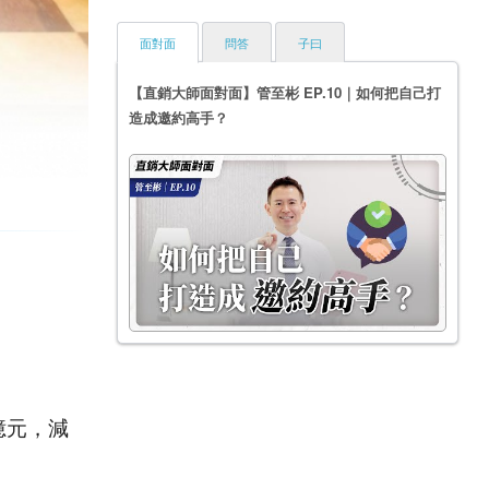
面對面
問答
子曰
【直銷大師面對面】管至彬 EP.10｜如何把自己打
造成邀約高手？
2億元，減