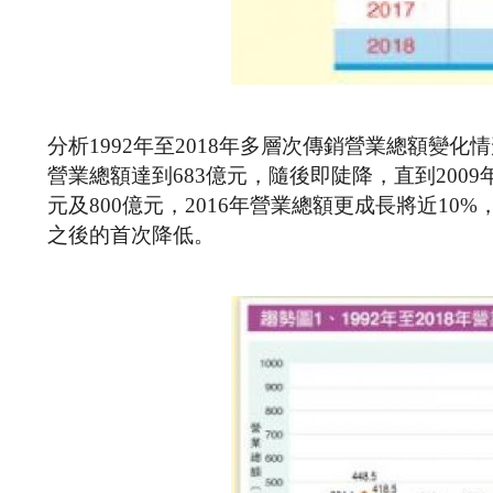
分析1992年至2018年多層次傳銷營業總額變化
營業總額達到683億元，隨後即陡降，直到2009年起
元及800億元，2016年營業總額更成長將近10%，達
之後的首次降低。