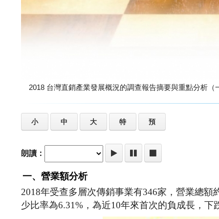
2018 台灣直銷產業發展概況的調查報告摘要與重點分析（
小
中
大
特
預
朗讀：
一、營業額分析
2018年受查多層次傳銷事業有346家，營業總額約為8
少比率為6.31%，為近10年來首次的負成長，下