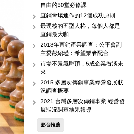
自由的50堂必修課
直銷會場運作的12個成功原則
最硬核的五型人格，每個人都是
直銷最大咖
2018年直銷產業調查：公平會副
主委彭紹瑾：希望業者配合
市場不景氣壓頂，5成企業看淡未
來
2015 多層次傳銷事業經營發展狀
況調查概要
2021 台灣多層次傳銷事業 經營發
展狀況調查結果報導
影音推薦