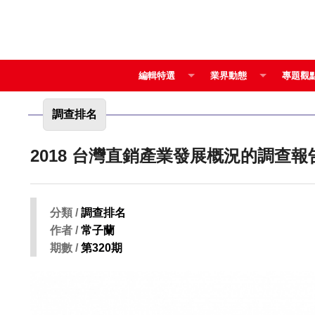
編輯特選
業界動態
專題觀
調查排名
2018 台灣直銷產業發展概況的調查
分類 /
調查排名
作者 /
常子蘭
期數 /
第320期