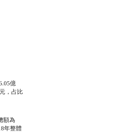
.05億
億元，占比
總額為
18年整體