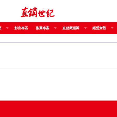
點
影音專區
推薦專案
直銷藏經閣
經營實戰