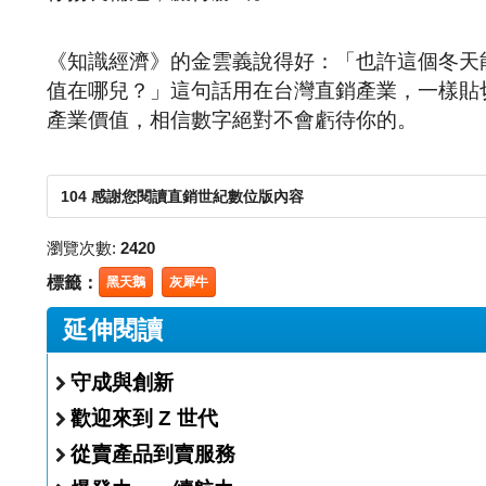
《知識經濟》的金雲義說得好：「也許這個冬天
值在哪兒？」這句話用在台灣直銷產業，一樣貼
產業價值，相信數字絕對不會虧待你的。
104 感謝您閱讀直銷世紀數位版內容
瀏覽次數:
2420
標籤：
黑天鵝
灰犀牛
延伸閱讀
守成與創新
歡迎來到 Z 世代
從賣產品到賣服務