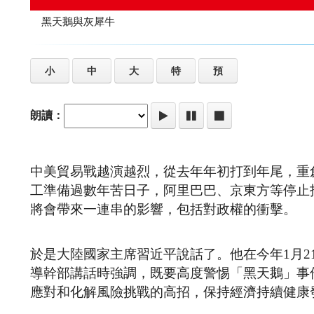
黑天鵝與灰犀牛
小
中
大
特
預
朗讀：
中美貿易戰越演越烈，從去年年初打到年尾，重
工準備過數年苦日子，阿里巴巴、京東方等停止
將會帶來一連串的影響，包括對政權的衝擊。
於是大陸國家主席習近平說話了。他在今年1月
導幹部講話時強調，既要高度警惕「黑天鵝」事
應對和化解風險挑戰的高招，保持經濟持續健康