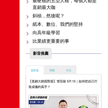
最硬核的五型人格，每個人都是
直銷最大咖
斜槓，然後呢？
紙本、數位、我們的堅持
向高年級學習
比業績更重要的事
影音推薦
面對面
問答
子曰
【直銷大師面對面】管至彬 EP.10｜如何把自己打
造成邀約高手？