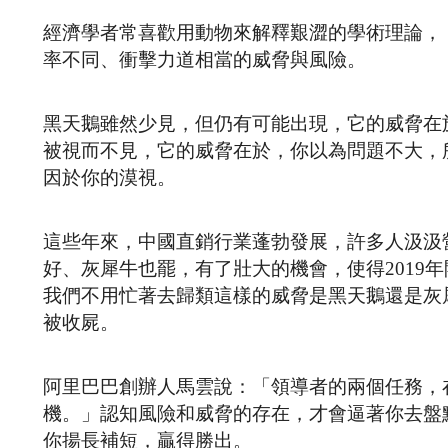
經濟學者常喜歡用動物來解釋艱澀的學術理論，
率不同、衝擊力道相當的威脅與風險。
黑天鵝雖然少見，但仍有可能出現，它的威脅在
被視而不見，它的威脅在於，你以為問題不大，
因於你的漠視。
這些年來，中國直銷行業蓬勃發展，許多人汲汲
好、灰犀牛也罷，有了壯大的機會，使得2019
我們不用忙著去歸類這樣的威脅是黑天鵝還是灰
被收屍。
阿里巴巴創辦人馬雲說：「領導者的兩個任務，
機。」認知風險和威脅的存在，才會逼著你去盤
你揚長補短，贏得勝出。