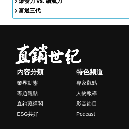
爆發力 vs. 續航力
富過三代
內容分類
特色頻道
業界動態
專家觀點
專題觀點
人物報導
直銷藏經閣
影音節目
ESG共好
Podcast