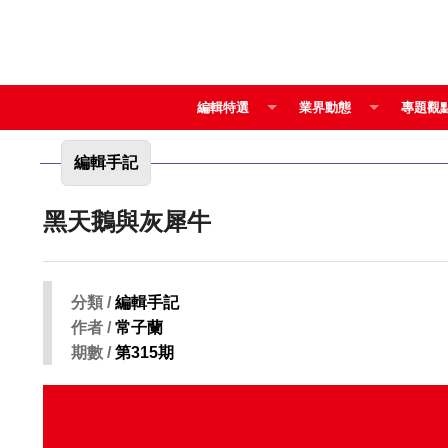
編輯特選
業界動態
專題觀
編輯手記
黑天鵝與灰犀牛
分類 /
編輯手記
作者 /
常子蘭
期數 /
第315期