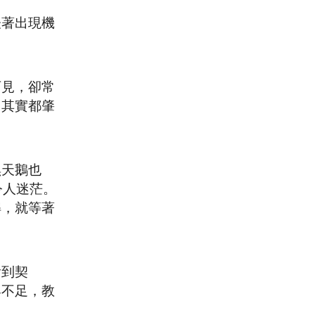
表著出現機
可見，卻常
，其實都肇
黑天鵝也
令人迷茫。
解，就等著
看到契
與不足，教