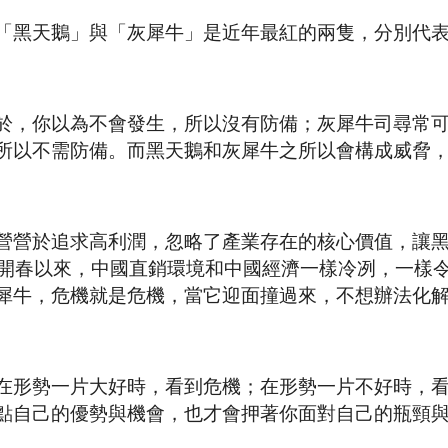
「黑天鵝」與「灰犀牛」是近年最紅的兩隻，分別代
於，你以為不會發生，所以沒有防備；灰犀牛司尋常
所以不需防備。而黑天鵝和灰犀牛之所以會構成威脅
營營於追求高利潤，忽略了產業存在的核心價值，讓
年開春以來，中國直銷環境和中國經濟一樣冷冽，一樣
犀牛，危機就是危機，當它迎面撞過來，不想辦法化
在形勢一片大好時，看到危機；在形勢一片不好時，
點自己的優勢與機會，也才會押著你面對自己的瓶頸