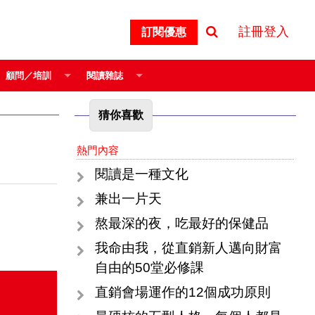
註冊登入
訂閱優惠
顧問／培訓
閱讀雜誌
猜你喜歡
熱門內容
閱讀是一種文化
兼出一片天
熬最深的夜，吃最好的保健品
我命由我，從直銷新人邁向財富
自由的50堂必修課
直銷會場運作的12個成功原則