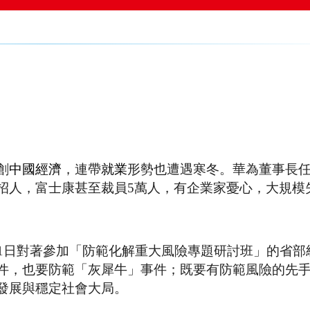
創
中國經濟
，連帶
就業
形勢也遭遇寒冬。華為董事長
招人，富士康甚至裁員5萬人，有企業家憂心，大規模
21日對著參加「防範化解重大風險專題研討班」的省部
件，也要防範「灰犀牛」事件；既要有防範風險的先
發展與穩定社會大局。