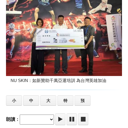
NU SKIN：如新贊助千萬亞運培訓 為台灣英雄加油
小
中
大
特
預
朗讀：