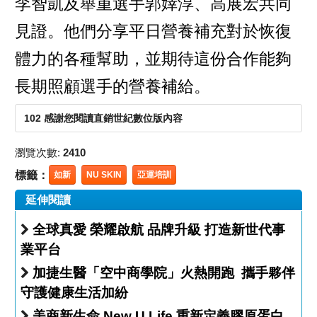
李智凱及舉重選手郭婞淳、高展宏共同
見證。他們分享平日營養補充對於恢復
體力的各種幫助，並期待這份合作能夠
長期照顧選手的營養補給。
102 感謝您閱讀直銷世紀數位版內容
瀏覽次數:
2410
標籤：
如新
NU SKIN
亞運培訓
延伸閱讀
全球真愛 榮耀啟航 品牌升級 打造新世代事
業平台
加捷生醫「空中商學院」火熱開跑 攜手夥伴
守護健康生活加紛
美商新生命 New U Life 重新定義膠原蛋白