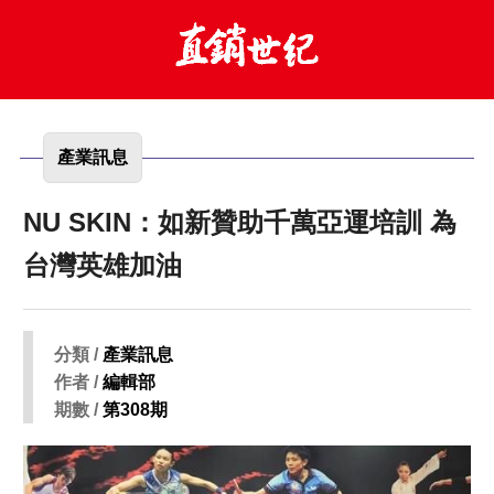
產業訊息
NU SKIN：如新贊助千萬亞運培訓 為
台灣英雄加油
分類 /
產業訊息
作者 /
編輯部
期數 /
第308期