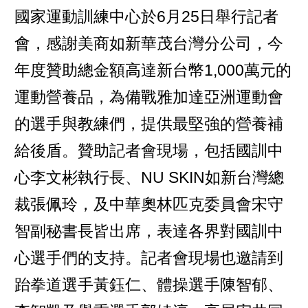
國家運動訓練中心於6月25日舉行記者
會，感謝美商如新華茂台灣分公司，今
年度贊助總金額高達新台幣1,000萬元的
運動營養品，為備戰雅加達亞洲運動會
的選手與教練們，提供最堅強的營養補
給後盾。贊助記者會現場，包括國訓中
心李文彬執行長、NU SKIN如新台灣總
裁張佩玲，及中華奧林匹克委員會宋守
智副秘書長皆出席，表達各界對國訓中
心選手們的支持。記者會現場也邀請到
跆拳道選手黃鈺仁、體操選手陳智郁、