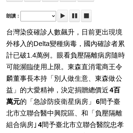
朗讀：
台灣染疫確診人數飆升，日前更出現境
外移入的Delta變種病毒，國內確診者累
計已破1.4萬例。眼看負壓隔離病房隨時
可能瀕臨使用上限。東森直消電商王令
麟董事長本持「別人做生意、東森做公
益」的大愛精神，決定捐贈總價近
4百
萬元
的「急診防疫衛星病房」
6
間予臺
北市立聯合醫中興院區、和「負壓隔離
組合病房｣
4
間予臺北市立聯合醫院忠孝