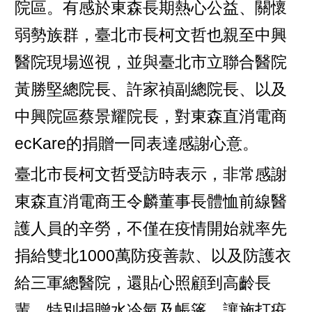
院區。有感於東森長期熱心公益、關懷
弱勢族群，臺北市長柯文哲也親至中興
醫院現場巡視，並與臺北市立聯合醫院
黃勝堅總院長、許家禎副總院長、以及
中興院區蔡景耀院長，對東森直消電商
ecKare的捐贈一同表達感謝心意。
臺北市長柯文哲受訪時表示，非常感謝
東森直消電商王令麟董事長體恤前線醫
護人員的辛勞，不僅在疫情開始就率先
捐給雙北1000萬防疫善款、以及防護衣
給三軍總醫院，還貼心照顧到高齡長
輩，特別捐贈水冷氣及帳篷，讓施打疫