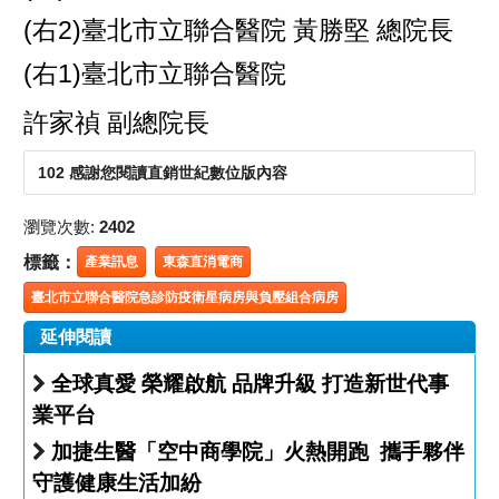
(右2)臺北市立聯合醫院 黃勝堅 總院長
(右1)臺北市立聯合醫院
許家禎 副總院長
102 感謝您閱讀直銷世紀數位版內容
瀏覽次數:
2402
標籤：
產業訊息
東森直消電商
臺北市立聯合醫院急診防疫衛星病房與負壓組合病房
延伸閱讀
全球真愛 榮耀啟航 品牌升級 打造新世代事
業平台
加捷生醫「空中商學院」火熱開跑 攜手夥伴
守護健康生活加紛