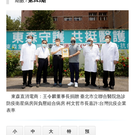
期數 /
第343期
東森直消電商：王令麟董事長捐贈 臺北市立聯合醫院急診
防疫衛星病房與負壓組合病房 柯文哲市長嘉許:台灣抗疫企業
表率
小
中
大
特
預