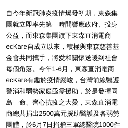
自今年新冠肺炎疫情爆發初期，東森集
團就立即率先第一時間響應政府、投身
公益，而東森集團旗下東森直消電商
ecKare自成立以來，積極與東森慈善基
金會共同攜手，將愛和關懷送暖到社會
每個角落。今年1-6月，東森直消電商
ecKare有鑑於疫情嚴峻，台灣前線醫護
警消和弱勢家庭亟需援助，於是發揮同
島一命、齊心抗疫之大愛，東森直消電
商總共捐出2500萬元援助醫護及各弱勢
團體，於6月7日捐贈三軍總醫院1000件