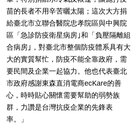
苗的長者不用辛苦曬太陽；這次大方捐
給臺北市立聯合醫院忠孝院區與中興院
區「急診防疫衛星病房｣和「負壓隔離組
合病房｣，對臺北市整個防疫體系具有大
大的實質幫忙，防疫不能全靠政府，需
要民間及企業一起協力。他也代表臺北
市政府感謝東森直消電商ecKare的善
心，時時貼心關懷需要幫助的弱勢族
群，力讚是台灣抗疫企業的先鋒表
率。」