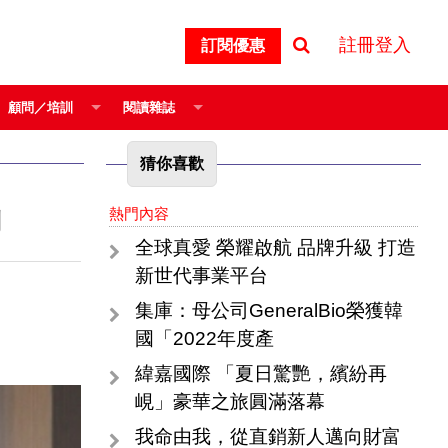
註冊登入
訂閱優惠
顧問／培訓
閱讀雜誌
猜你喜歡
熱門內容
列
全球真愛 榮耀啟航 品牌升級 打造
新世代事業平台
集庫：母公司GeneralBio榮獲韓
國「2022年度產
緯嘉國際 「夏日驚艷，繽紛再
峴」豪華之旅圓滿落幕
我命由我，從直銷新人邁向財富