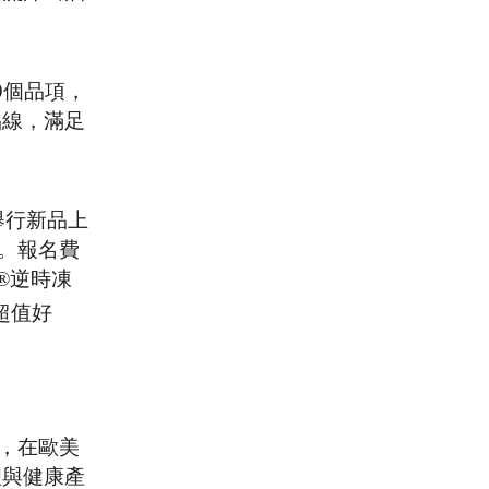
9個品項，
品線，滿足
舉行新品上
席。報名費
d®逆時凍
超值好
品，在歐美
理與健康產