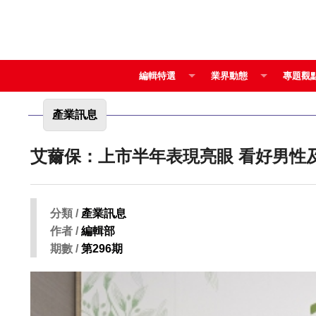
編輯特選
業界動態
專題觀
產業訊息
艾薾保：上市半
分類 /
產業訊息
作者 /
編輯部
期數 /
第296期