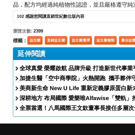
品，配方均經過純植物性認證，並且嚴格遵守純
102 感謝您閱讀直銷世紀數位版內容
瀏覽次數:
2399
標籤：
益生菌
直銷益生菌
益生菌選擇
益生菌種類
最佳益
延伸閱讀
全球真愛 榮耀啟航 品牌升級 打造新世代事
加捷生醫「空中商學院
美商新生命 New U Life 重新定義膠原蛋
深耕地方 布局國際 愛樂唯Alfawise
全票當選！八馬國際王文欽董事長接任多層次