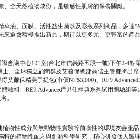
素、全天然植物成份，是敏感性肌膚的保養關鍵。
精華油、面膜、活性益生菌以及彩妝系列商品，多達5
未來還會積極推出新品，期待以更多元、更豐富的產
際會議中心101室(台北市信義路五段一號)下午2-4點
avers 博士、全球獨立顧問群及艾薾保總部高階主管都將出
保精美手提包(市價NT$3,000)、RE9 Advance
®
驗組、RE9 Advanced
男仕經典系列試用體驗組等
報名。
國推出純植物性成分與無動物性實驗等前瞻性的環境友善產
獨特的植物性配方與創新科學研究，精心研發個人護