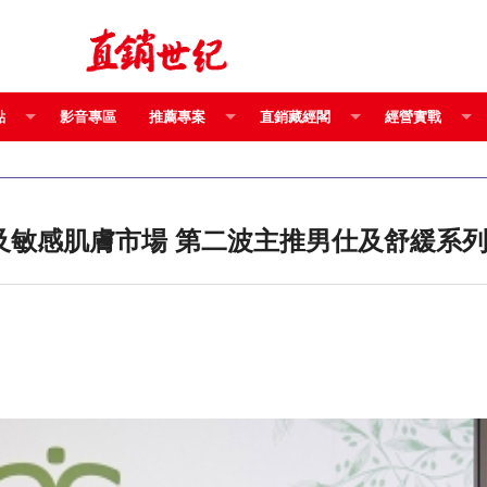
點
影音專區
推薦專案
直銷藏經閣
經營實戰
年表現亮眼 看好男性及敏感肌膚市場 第二波主推男仕及舒緩系