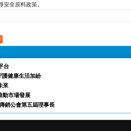
淨安全原料政策。
菌
業平台
」火熱開跑 攜手夥伴守護健康生活加紛
白新未來
「雙軌」推動市場發展
傳銷公會第五屆理事長