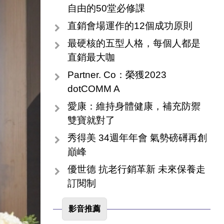
自由的50堂必修課
直銷會場運作的12個成功原則
最硬核的五型人格，每個人都是
直銷最大咖
Partner. Co：榮獲2023
dotCOMM A
愛康：維持身體健康，補充防禦
雙寶就對了
秀得美 34週年年會 氣勢磅礡再創
巔峰
優世德 抗老行銷革新 未來保養走
訂閱制
影音推薦