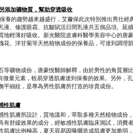
另添加礦物質，幫助穿透吸收
性保養的趨勢越來越盛行，艾薾保此次特別推出男仕經
乳液、修護眼霜、抗皺賦活日間乳液共五個品項。延
質地輕薄好吸收。新光醫院皮膚科醫學美容中心的唐
槐花、洋甘菊等天然植物成份的保養品，可達到調理
石等礦物成份，唐豪悅醫師解釋，由於男性的角質層
含有微量元素，較易穿透肌膚達到保養的效果。另外，
撫平細紋，是專為男性肌膚所打造的珍貴成份。
感性肌膚
感性肌膚所設計，質地溫和，萃取多種天然植物成份
具有舒緩效果的成分，經敏感性肌膚臨床測試，消費
性肌膚比例極高，夏天容易因曝曬造成肌膚更加脆弱