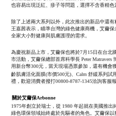
也容易出現泛紅、疹子等問題，選擇不含香精色
除了上述兩大系列以外，此次推出的新品中還有
王嘉茜表示，瞄準台灣的綠色健康商機，艾薾保
全家大小對健康與肌膚護理的需求。
為慶祝新品上市，艾薾保也將於7月15日在台北國
市活動，艾薾保總部首席科學長 Peter Matr
用新台幣300元，當天現場憑票參加，還有機會獲得艾薾
齡肌膚活化面膜(市價500元)、Calm 舒緩系列試用體
禮，歡迎消費者撥打00800-8787-1345洽詢客服
關於艾薾保Arbonne
1975年創立於瑞士，從 1980 年起就在美
綠色環保領域始終處於先驅者的角色。艾薾保以