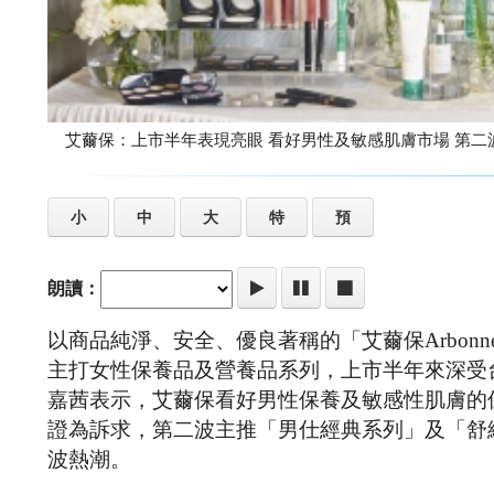
艾薾保：上市半年表現亮眼 看好男性及敏感肌
小
中
大
特
預
朗讀：
以商品純淨、安全、優良著稱的「艾薾保Arbo
主打女性保養品及營養品系列，上市半年來深受
嘉茜表示，艾薾保看好男性保養及敏感性肌膚的
證為訴求，第二波主推「男仕經典系列」及「舒
波熱潮。