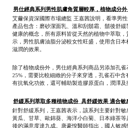
男仕經典系列男性肌膚角質層較厚，植物成分外
艾薾保資深國際市場總監 王嘉茜說明，看準男
產品包含：磨砂潔面乳、溫和刮鬍霜、鬍後舒緩
健康的概念，所有原料皆從天然的植物中萃取，
示，男性肌膚油脂分泌較女性旺盛，使用含日本
滋潤的效果。
除了植物成份外，男仕經典系列商品另添加孔雀
25%，需要比較細緻的分子來穿透，孔雀石中
有抗氧化功效，還可輔助製造膠原蛋白，潤澤及
舒緩系列萃取多種植物成份 具舒緩效果 適合敏
針對舒緩系列，王嘉茜表示，該系列主要針對敏
黃瓜、甘草、歐錦葵、海洋小白菊、日本綠茶等
後的滿意度達九成。唐豪悅醫師指出，國人敏感