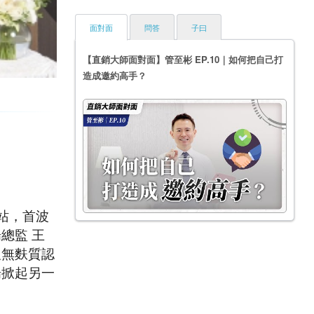
面對面
問答
子曰
【直銷大師面對面】管至彬 EP.10｜如何把自己打
造成邀約高手？
站，首波
總監 王
及無麩質認
場掀起另一