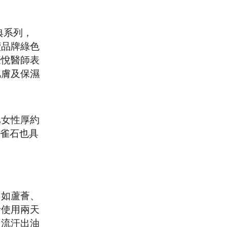
典系列，
續品牌綠色
豪悅醫師表
肌膚及保濕
比女性厚約
孔雀石也具
，如蘆薈、
者使用兩天
，流汗出油