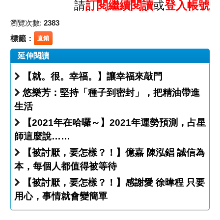
請
訂閱繼續閱讀
或
登入帳號
瀏覽次數:
2383
標籤：
直銷
延伸閱讀
【就。很。幸福。】讓幸福來敲門
悠樂芳：堅持「種子到密封」，把精油帶進
生活
【2021年在哈囉～】2021年運勢預測，占星
師這麼說……
【被討厭，要怎樣？！】億嘉 陳泓錩 誠信為
本，每個人都值得被等待
【被討厭，要怎樣？！】感謝愛 徐暐程 只要
用心，事情就會變簡單