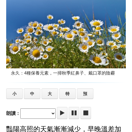
永久：4種保養元素，一掃秋季紅鼻子、戴口罩的陰霾
小
中
大
特
預
朗讀：
豔陽高照的天氣漸漸減少，早晚溫差加