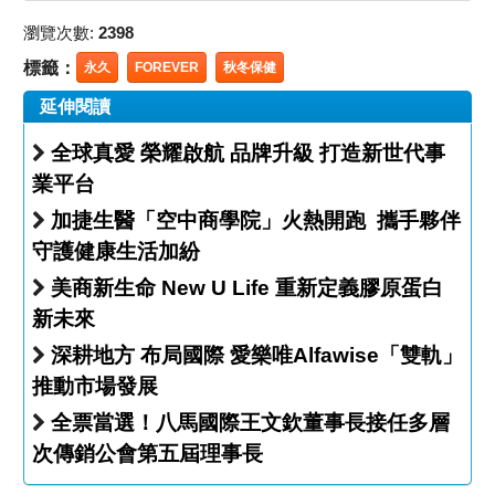
瀏覽次數:
2398
標籤：
永久
FOREVER
秋冬保健
延伸閱讀
全球真愛 榮耀啟航 品牌升級 打造新世代事
業平台
加捷生醫「空中商學院」火熱開跑 攜手夥伴
守護健康生活加紛
美商新生命 New U Life 重新定義膠原蛋白
新未來
深耕地方 布局國際 愛樂唯Alfawise「雙軌」
推動市場發展
全票當選！八馬國際王文欽董事長接任多層
次傳銷公會第五屆理事長