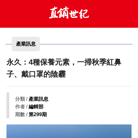
產業訊息
永久：4種保養元素，一掃秋季紅鼻
子、戴口罩的陰霾
分類 /
產業訊息
作者 /
編輯部
期數 /
第299期