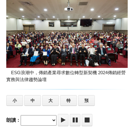
ESG浪潮中，傳銷產業尋求數位轉型新契機 2024傳銷經營
實務與法律趨勢論壇
小
中
大
特
預
朗讀：