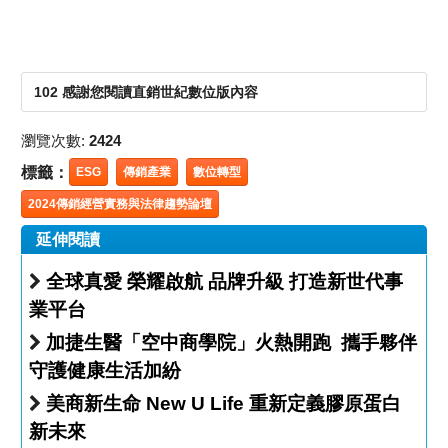
102 感謝您閱讀直銷世紀數位版內容
瀏覽次數:
2424
標籤：
ESG
傳銷產業
數位轉型
2024傳銷經營實務與法律趨勢論壇
延伸閱讀
全球真愛 榮耀啟航 品牌升級 打造新世代事
業平台
加捷生醫「空中商學院」火熱開跑 攜手夥伴
守護健康生活加紛
美商新生命 New U Life 重新定義膠原蛋白
新未來