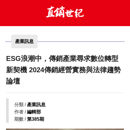
產業訊息
ESG浪潮中，傳銷產業尋求數位轉型
新契機 2024傳銷經營實務與法律趨勢
論壇
分類 /
產業訊息
作者 /
編輯部
期數 /
第385期