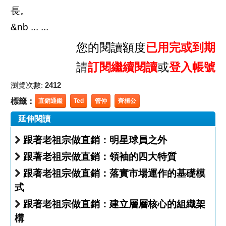
長。
&nb ... ...
您的閱讀額度
已用完或到期
請
訂閱繼續閱讀
或
登入帳號
瀏覽次數:
2412
標籤：
直銷通鑑
Ted
管仲
齊桓公
延伸閱讀
跟著老祖宗做直銷：明星球員之外
跟著老祖宗做直銷：領袖的四大特質
跟著老祖宗做直銷：落實市場運作的基礎模
式
跟著老祖宗做直銷：建立層層核心的組織架
構