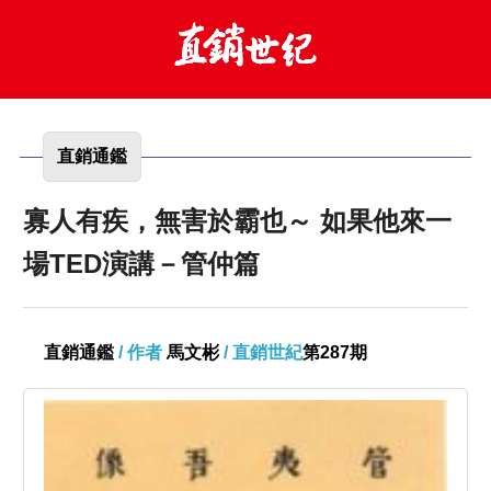
直銷通鑑
寡人有疾，無害於霸也～ 如果他來一
場TED演講－管仲篇
直銷通鑑
/ 作者
馬文彬
/ 直銷世紀
第287期