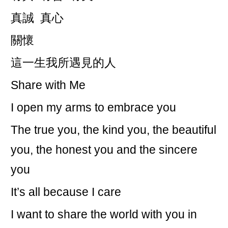
真誠 真心
關懷
這一生我所遇見的人
Share with Me
I open my arms to embrace you
The true you, the kind you, the beautiful
you, the honest you and the sincere
you
It’s all because I care
I want to share the world with you in