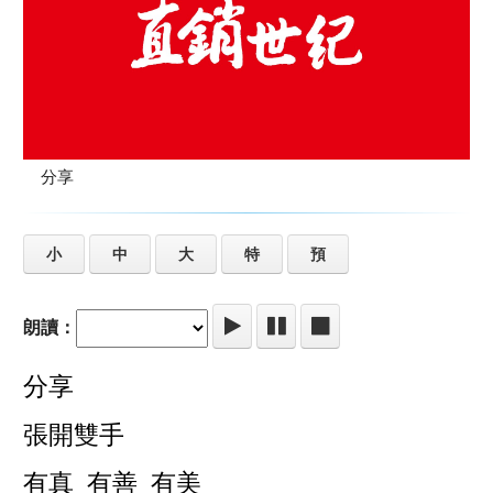
分享
小
中
大
特
預
朗讀：
分享
張開雙手
有真 有善 有美