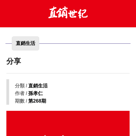
直銷生活
分享
分類 /
直銷生活
作者 /
孫孝仁
期數 /
第268期