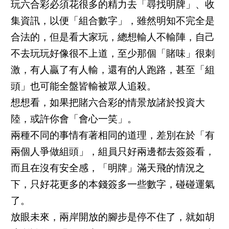
玩六合彩必須花很多的精力去「尋找明牌」、收
集資訊，以便「組合數字」，雖然明知不完全是
合法的，但是看大家玩，總想輸人不輸陣，自己
不去玩玩好像很不上道，至少那個「賭味」很刺
激，有人贏了有人輸，還有的人跑路，甚至「組
頭」也可能全盤皆輸被眾人追殺。
想想看，如果把賭六合彩的情景放諸於投資大
陸，或許你會「會心一笑」。
兩種不同的事情有著相同的道理，差別在於「有
兩個人爭做組頭」，組員只好兩邊都去簽簽看，
而且在沒有安全感，「明牌」滿天飛的情況之
下，只好花更多的本錢簽多一些數字，碰碰運氣
了。
放眼未來，兩岸開放的腳步是停不住了，就如胡