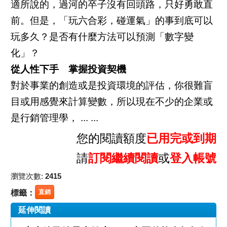
適所說的，過河的卒子沒有回頭路，只好勇敢直
前。但是，「玩六合彩，碰運氣」的事到底可以
玩多久？是否有什麼方法可以預測「數字變
化」？
從人性下手 掌握投資契機
對於事業的創造或是投資環境的評估，你很難盲
目或用感覺來計算變數，所以現在不少的企業或
是行銷管理學， ... ...
您的閱讀額度
已用完或到期
請
訂閱繼續閱讀
或
登入帳號
瀏覽次數:
2415
標籤：
直銷
延伸閱讀