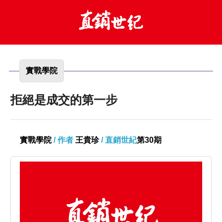
實戰學院
拒絕是成交的第一步
實戰學院
/ 作者
王貴珍
/ 直銷世紀
第30期