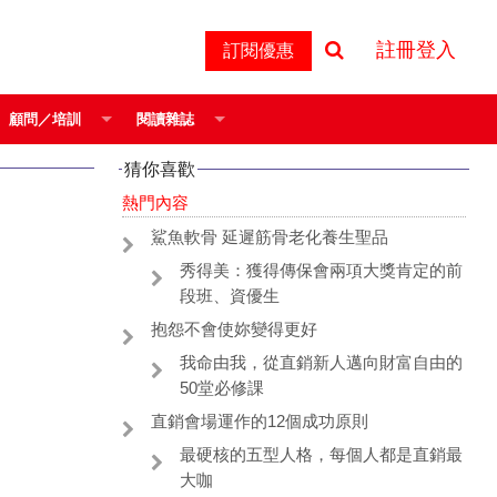
註冊登入
訂閱優惠
顧問／培訓
閱讀雜誌
猜你喜歡
熱門內容
鯊魚軟骨 延遲筋骨老化養生聖品
秀得美：獲得傳保會兩項大獎肯定的前
段班、資優生
抱怨不會使妳變得更好
我命由我，從直銷新人邁向財富自由的
50堂必修課
直銷會場運作的12個成功原則
最硬核的五型人格，每個人都是直銷最
大咖