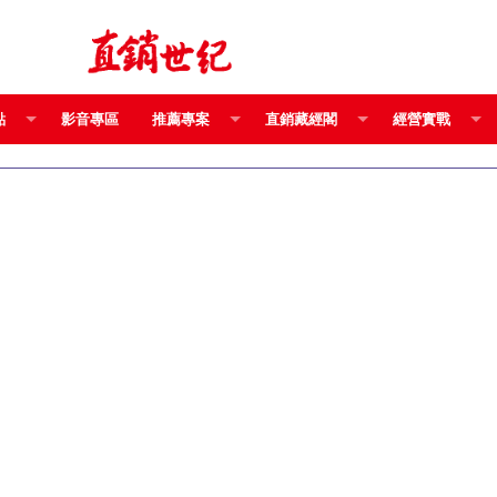
點
影音專區
推薦專案
直銷藏經閣
經營實戰