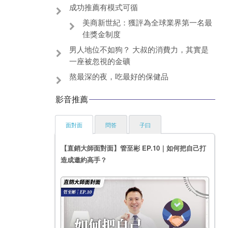
成功推薦有模式可循
美商新世紀：獲評為全球業界第一名最
佳獎金制度
男人地位不如狗？ 大叔的消費力，其實是
一座被忽視的金礦
熬最深的夜，吃最好的保健品
影音推薦
面對面
問答
子曰
【直銷大師面對面】管至彬 EP.10｜如何把自己打
造成邀約高手？