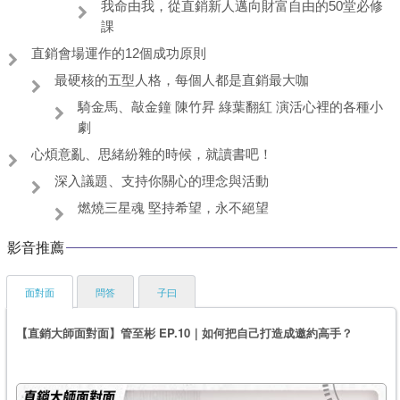
我命由我，從直銷新人邁向財富自由的50堂必修
課
直銷會場運作的12個成功原則
最硬核的五型人格，每個人都是直銷最大咖
騎金馬、敲金鐘 陳竹昇 綠葉翻紅 演活心裡的各種小
劇
心煩意亂、思緒紛雜的時候，就讀書吧！
深入議題、支持你關心的理念與活動
燃燒三星魂 堅持希望，永不絕望
影音推薦
面對面
問答
子曰
【直銷大師面對面】管至彬 EP.10｜如何把自己打造成邀約高手？