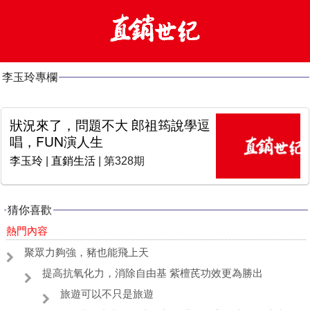
李玉玲專欄
狀況來了，問題不大 郎祖筠說學逗
唱，FUN演人生
李玉玲
|
直銷生活
| 第328期
猜你喜歡
熱門內容
聚眾力夠強，豬也能飛上天
提高抗氧化力，消除自由基 紫檀芪功效更為勝出
旅遊可以不只是旅遊