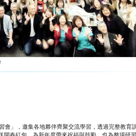
會
統研習會」，邀集各地夥伴齊聚交流學習，透過完整教育
送開春紅包，為新年度帶來祝福與鼓勵，也為整場研