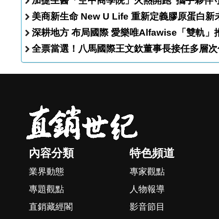
加捷生醫「空中商學院
美商新生命 New U Life 重新定義膠原蛋
深耕地方 布局國際 愛樂唯Alfawise
全票當選！八馬國際王文欽董事長接任多層次
內容分類
特色頻道
業界動態
專家觀點
專題觀點
人物報導
直銷藏經閣
影音節目