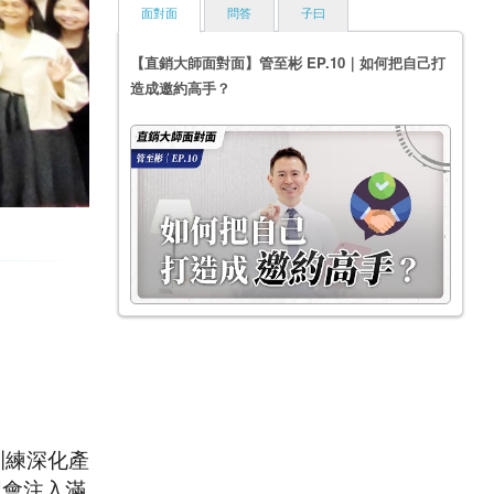
面對面
問答
子曰
【直銷大師面對面】管至彬 EP.10｜如何把自己打
造成邀約高手？
訓練深化產
習會注入滿