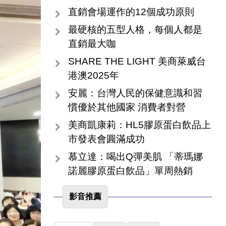
直銷會場運作的12個成功原則
最硬核的五型人格，每個人都是
直銷最大咖
SHARE THE LIGHT 美商萊威台
港澳2025年
安麗：台灣人民的保健意識和習
慣優於其他國家 消費者對營
美商凱康莉：HL5膠原蛋白飲品上
市發表會圓滿成功
慕立達：喝出Q彈美肌 「蒂瑪娜
諾麗膠原蛋白飲品」單周熱銷
影音推薦