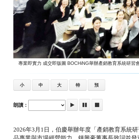
專業即實力 成交即版圖 BOCHiNG舉辦產銷教育系統研習
小
中
大
特
預
朗讀：
2026年3月1日，伯慶舉辦年度「產銷教育系
品專業與市場經營能力。鍾興豪董事長致詞並發