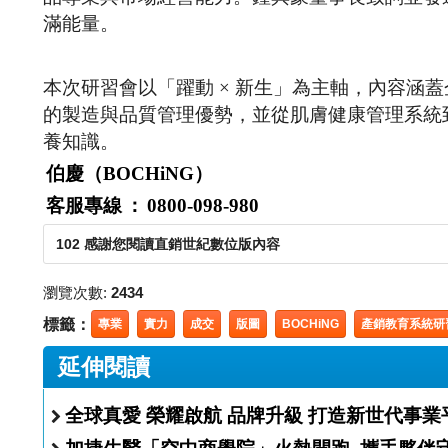
滿能量。
本次研習會以「躍動 × 新生」為主軸，內容涵
的製造與品質管理優勢，並從肌膚健康管理系統
養知識。
伯慶（BOCHiNG）
客服專線
：
0800-098-980
102 感謝您閱讀直銷世紀數位版內容
瀏覽次數:
2434
標籤：
專業
實力
成交
版圖
BOCHiNG
產銷教育系統研
延伸閱讀
全球真愛 榮耀啟航 品牌升級 打造新世代事