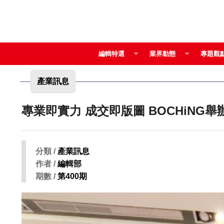
編輯特選
業界動態
專題觀
產業訊息
專業即實力 成交即版圖 
分類 /
產業訊息
作者 /
編輯部
期數 /
第400期