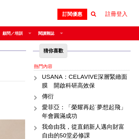
註冊登入
訂閱優惠
顧問／培訓
閱讀雜誌
猜你喜歡
熱門內容
USANA：CELAVIVE深層緊緻面
膜 開啟科研高效保
傳衍
愛菲亞：「榮耀再起˙夢想起飛」
年會圓滿成功
我命由我，從直銷新人邁向財富
自由的50堂必修課