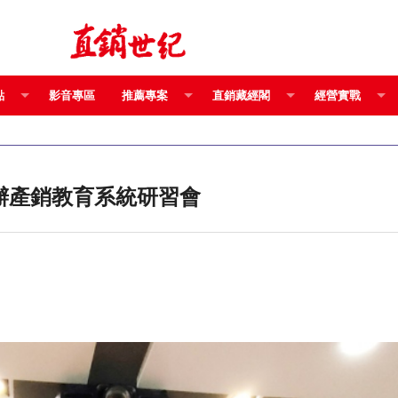
點
影音專區
推薦專案
直銷藏經閣
經營實戰
BOCHiNG舉辦產銷教育系統研習會