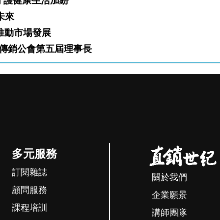
」火熱開跑 攜手夥伴守護健康生活加紛
白新未來
「雙軌」推動市場發展
傳銷公會第五屆理事長
多元服務
訂閱雜誌
關於我們
顧問服務
企業願景
課程培訓
講師團隊