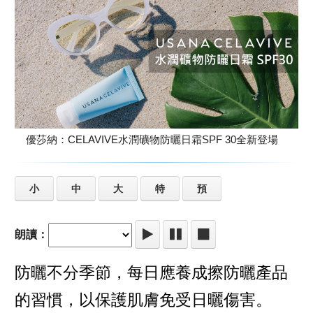
優莎納：CELAVIVE水潤礦物防曬日霜SPF 30全新登場
小
中
大
特
預
朗讀：
防曬不分季節，每日應養成擦防曬產品
的習慣，以保護肌膚免受日曬傷害。