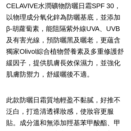
CELAVIVE水潤礦物防曬日霜SPF 30，
以物理成分氧化鋅為防曬基底，並添加
β-胡蘿蔔素，能阻隔紫外線UVA、UVB
及有害光線，預防曬黑及曬老，更蘊含
獨家Olivol綜合植物營養素及多重修護舒
緩因子，提供肌膚長效保濕力，並強化
肌膚防禦力，舒緩曬後不適。
此款防曬日霜質地輕盈不黏膩，好推不
泛白，打造清透裸妝感，使妝容更服
貼。成分溫和無添加羥基苯甲酸酯、甲