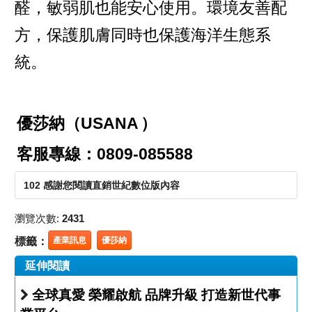
醛，敏弱肌也能安心使用。環境友善配
方，保護肌膚同時也保護海洋生態系
統。
優莎納（USANA
）
客服專線：0809-085588
102 感謝您閱讀直銷世紀數位版內容
瀏覽次數:
2431
標籤：
產業訊息
優莎納
延伸閱讀
全球真愛 榮耀啟航 品牌升級 打造新世代事