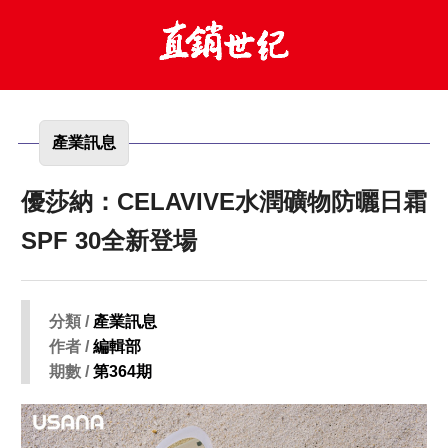
產業訊息
優莎納：CELAVIVE水潤礦物防曬日霜
SPF 30全新登場
分類 /
產業訊息
作者 /
編輯部
期數 /
第364期