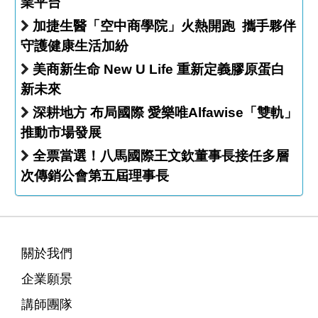
業平台
加捷生醫「空中商學院」火熱開跑 攜手夥伴
守護健康生活加紛
美商新生命 New U Life 重新定義膠原蛋白
新未來
深耕地方 布局國際 愛樂唯Alfawise「雙軌」
推動市場發展
全票當選！八馬國際王文欽董事長接任多層
次傳銷公會第五屆理事長
關於我們
企業願景
講師團隊