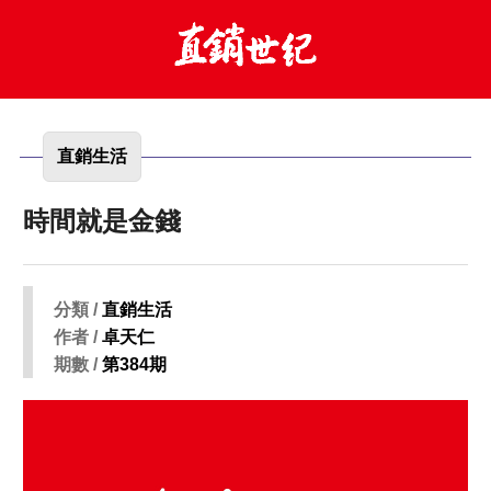
直銷生活
時間就是金錢
分類 /
直銷生活
作者 /
卓天仁
期數 /
第384期