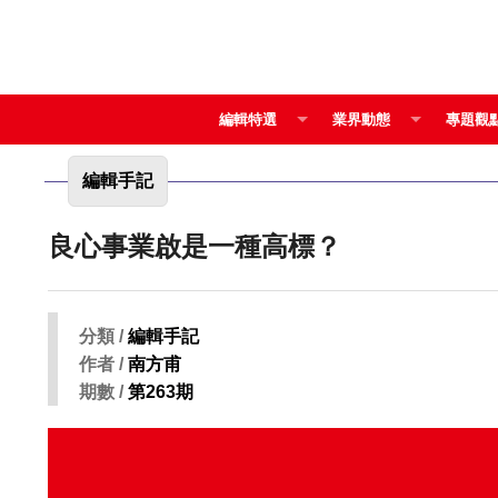
編輯特選
業界動態
專題觀
編輯手記
良心事業啟是一種高標？
分類 /
編輯手記
作者 /
南方甫
期數 /
第263期