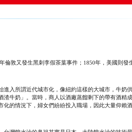
18年倫敦又發生黑刺李假茶葉事件；1850年，美國則發
始進入所謂近代城市化，像紐約這樣的大城市，牛奶
酒渣牛奶」。當時，商人以酒廠蒸餾剩下的帶有酒精
市化的情況下，婦女們紛紛投入職場，因此大量仰賴