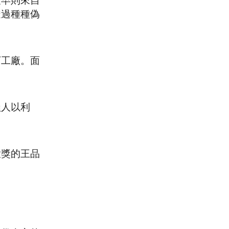
最早則來自
透過種種偽
下工廠。面
損人以利
大獎的王品