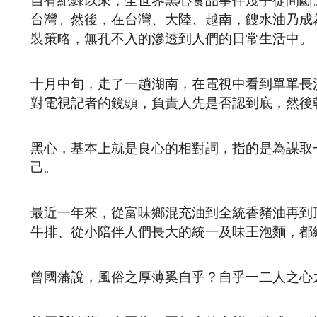
自有紀錄以來，全世界黑心食品事件幾乎從間斷
台灣。然後，在台灣、大陸、越南，餿水油乃成
裝策略，無孔不入的滲透到人們的日常生活中。
十月中旬，走了一趟湖南，在電視中看到單單長
對電視記者的鏡頭，負責人先是否認到底，然後
黑心，基本上就是良心的相對詞，指的是為謀取
己。
最近一年來，從富味鄉混充油到全統香豬油再到
牛排、從小陪伴人們長大的統一及味王泡麵，都
曾國藩說，風俗之厚薄奚自乎？自乎一二人之心