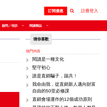
註冊登入
訂閱優惠
顧問／培訓
閱讀雜誌
猜你喜歡
熱門內容
閱讀是一種文化
堅守初心
誰是直銷騙子，踹共！
我命由我，從直銷新人邁向財富
自由的50堂必修課
直銷會場運作的12個成功原則