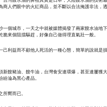
。台灣餿水油的鼻祖其實是日本，大陸餿水油的技術
為商人們眼中的火紅商品，並不斷以合法掩護非法，
沙一個城市，一天之中就被媒體揭發了兩家餿水油地
乾脆來個阻擋驅趕，好像自己做得理直氣壯一般。
一己利益而不顧他人死活的一種心態，簡單的說就是
頂新餿豬油、餿牛油，台灣食安連環爆，甚至連屢獲
紛紛淪為黑心產品。
之所嚮而已。