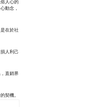
風俗人心的
起心動念，
還是在於社
在損人利己
品，直銷界
響的契機。