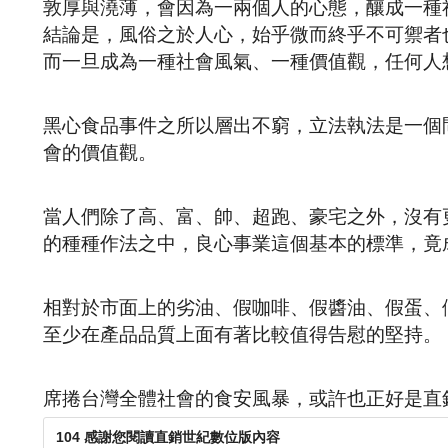
敦厚與澆薄，會因為一兩個人的心態，釀成一種
結論是，風俗之於人心，始乎微而終乎不可禦者
而一旦成為一種社會風氣、一種價值觀，任何人
黑心食品事件之所以層出不窮，立法執法是一個
會的價值觀。
當人們除了高、富、帥、超跑、豪宅之外，沒有
的種種作法之中，良心事業這個基本的標準，竟
相對於市面上的劣油、假咖啡、假醬油、假蛋、
至少在產品品質上面有著比較值得告慰的堅持。
席捲台灣全體社會的食安風暴，或許也正好是直
104 感謝您閱讀直銷世紀數位版內容