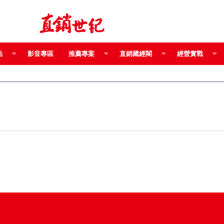
點
影音專區
推薦專案
直銷藏經閣
經營實戰