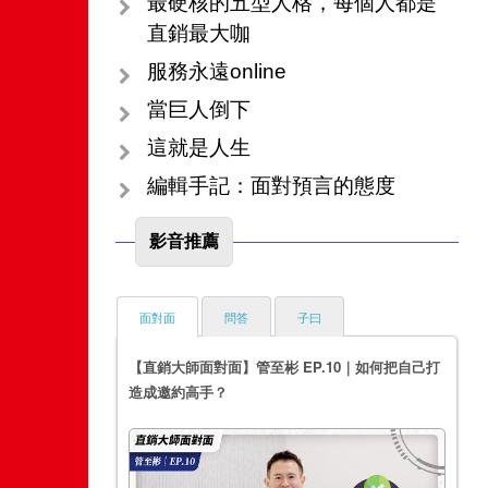
最硬核的五型人格，每個人都是
直銷最大咖
服務永遠online
當巨人倒下
這就是人生
編輯手記：面對預言的態度
影音推薦
面對面
問答
子曰
【直銷大師面對面】管至彬 EP.10｜如何把自己打
造成邀約高手？