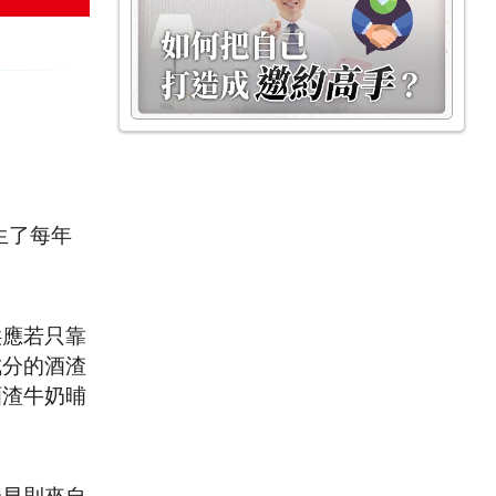
生了每年
供應若只靠
成分的酒渣
酒渣牛奶晡