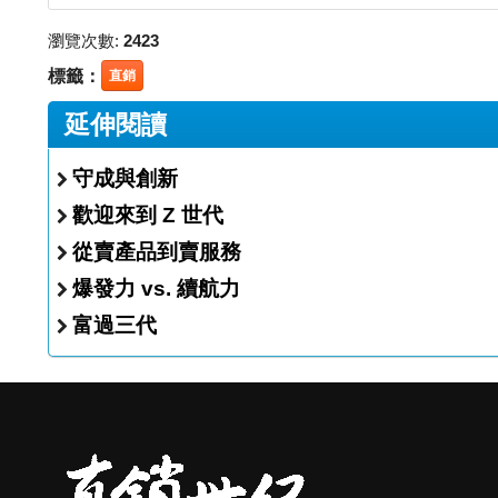
瀏覽次數:
2423
標籤：
直銷
延伸閱讀
守成與創新
歡迎來到 Z 世代
從賣產品到賣服務
爆發力 vs. 續航力
富過三代