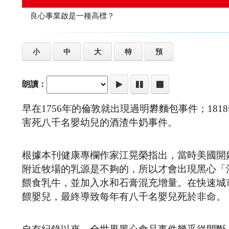
良心事業啟是一種高標？
小
中
大
特
預
朗讀：
早在1756年的倫敦就出現過明礬麵包事件；18
害死八千名嬰幼兒的酒渣牛奶事件。
根據本刊健康專欄作家江晃榮指出，當時美國開
附近牧場的乳源是不夠的，所以才會出現黑心「
餵食乳牛，並加入水和石膏混充增量。在快速城
餵嬰兒，最終導致每年有八千名嬰兒死於非命。