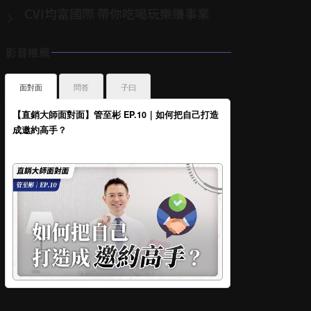
CVI均富國際 帶你吃喝玩樂賺事業
影音推薦
面對面
問答
子曰
【直銷大師面對面】管至彬 EP.10｜如何把自己打造
成邀約高手？