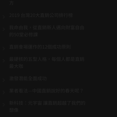
方
2019 台灣20大直銷公司排行榜
我命由我，從直銷新人邁向財富自由
的50堂必修課
直銷會場運作的12個成功原則
最硬核的五型人格，每個人都是直銷
最大咖
激發潛能全面成功
業者看法—中國直銷說好的春天呢？
新科技：元宇宙 讓直銷超越了我們的
想像