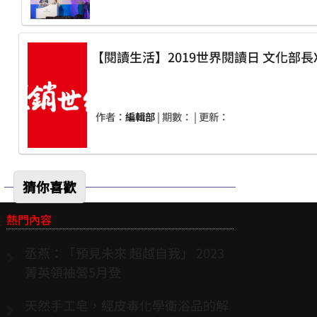
【閱讀生活】20
作者：
編輯部
| 期數：
| 更新：
猜你喜歡
熱門內容
丞燕：「預見未來 超越自我」 2023
菁英領袖營5月登
天然手工皂，經皮毒化學衛浴品的解