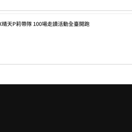
19世界閱讀日 文化部長X晴天P莉帶隊 100場走讀活動全臺開跑