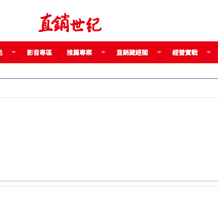
點
影音專區
推薦專案
直銷藏經閣
經營實戰