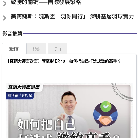
致勝的關鍵——團隊發展策略
美商婕斯：婕斯盃「羽你同行」 深耕基層羽球實力
影音推薦
面對面
問答
子曰
【直銷大師面對面】管至彬 EP.10｜如何把自己打造成邀約高手？