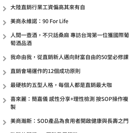
大陸直銷行業工資偏高其來有自
美商永維諾：90 For Life
人間一壺酒，不只話桑麻 專訪台灣第一位獲國際葡
萄酒品酒
我命由我，從直銷新人邁向財富自由的50堂必修課
直銷會場運作的12個成功原則
最硬核的五型人格，每個人都是直銷最大咖
喜來麗：簡嘉儀 感性分享+理性檢測 按SOP操作複
製
美商瀚斯：SOD產品為食用者開啟健康與長壽之門