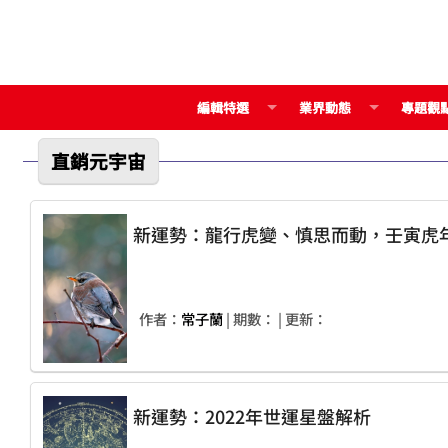
編輯特選
業界動態
專題觀
直銷元宇宙
新運勢：龍行虎變、慎思而動，壬寅虎
作者：
常子蘭
| 期數：
| 更新：
新運勢：2022年世運星盤解析