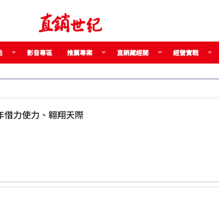
點
影音專區
推薦專案
直銷藏經閣
經營實戰
年借力使力、翱翔天際