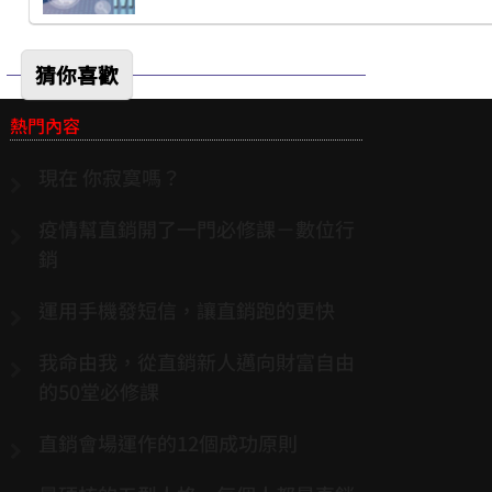
猜你喜歡
熱門內容
現在 你寂寞嗎？
疫情幫直銷開了一門必修課－數位行
銷
運用手機發短信，讓直銷跑的更快
我命由我，從直銷新人邁向財富自由
的50堂必修課
直銷會場運作的12個成功原則