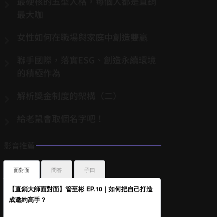
最硬核的五型人格，每個人都是直銷
最大咖
女性如何在職場與家庭中創造雙贏
聯手國際，落實ESG、創造永續環境
的積極作為
解析獎金制度的架構（二）
給老鼠會取個名字吧！
影音推薦
面對面
問答
子曰
【直銷大師面對面】管至彬 EP.10｜如何把自己打造
成邀約高手？