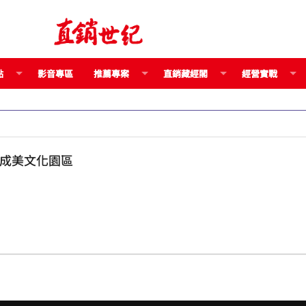
點
影音專區
推薦專案
直銷藏經閣
經營實戰
 齊聚成美文化園區