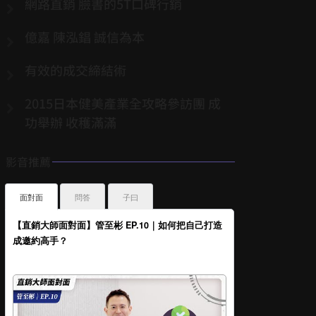
網路直銷 臉書的5T口碑行銷
億嘉 陳泓錩 誠信為本
有效的成交締結術
2015日本健美產業全攻略參訪團 成
功舉辦 收穫滿滿
影音推薦
面對面
問答
子曰
【直銷大師面對面】管至彬 EP.10｜如何把自己打造
成邀約高手？