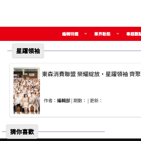
編輯特選
業界動態
專題觀
星躍領袖
東森消費聯盟 榮耀綻放・星躍領袖
作者：
編輯部
| 期數：
| 更新：
猜你喜歡