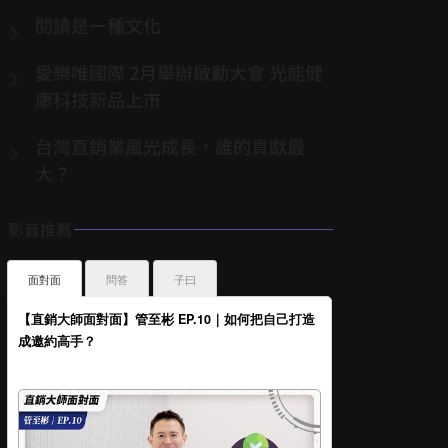
閱讀是一種文化
愛樂唯國際 2月舉辦啟動大會 光能健
康科技新品上市
台灣直銷業風光成長，誰的貢獻最
大？
影音推薦
面對面
問答
子曰
【直銷大師面對面】管至彬 EP.10｜如何把自己打造
成邀約高手？