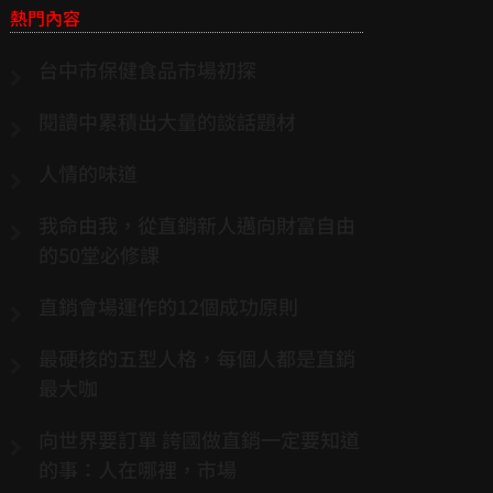
熱門內容
台中市保健食品市場初探
閱讀中累積出大量的談話題材
人情的味道
我命由我，從直銷新人邁向財富自由
的50堂必修課
直銷會場運作的12個成功原則
最硬核的五型人格，每個人都是直銷
最大咖
向世界要訂單 誇國做直銷一定要知道
的事：人在哪裡，市場