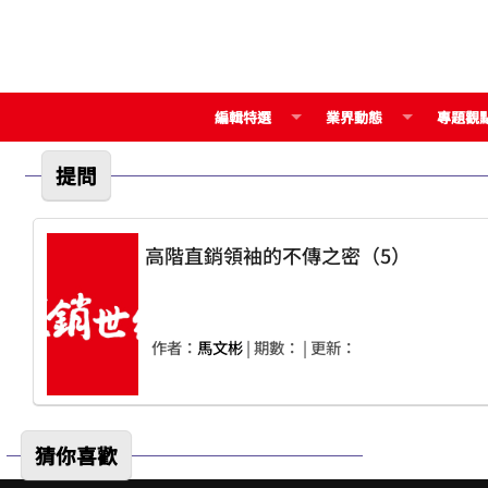
編輯特選
業界動態
專題觀
提問
高階直銷領袖的不傳之密（5）
作者：
馬文彬
| 期數：
| 更新：
猜你喜歡