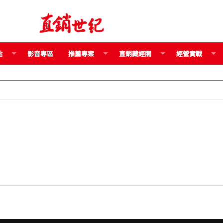
點
影音專區
推薦專案
直銷藏經閣
經營實戰